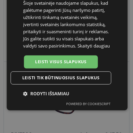
Šioje svetainėje naudojame slapukus, kad
galėtume pagerinti Jūsų naršymo patirtį,
užtikrinti tinkamą svetainės veikimą,
įvertinti svetainės lankomumo statistiką,
pritaikyti ir suasmeninti turinį ir reklamas.
Jūs galite sutikti su visais slapukais arba
valdyti savo pasirinkimus.
Skaityti daugiau
DIVERSO
kaina nuo
€ 42.50
€ 85.00
SP 126 BLUE 54-18
-50 %
LEISTI VISUS SLAPUKUS
LEISTI TIK BŪTINUOSIUS SLAPUKUS
RODYTI IŠSAMIAU
POWERED BY COOKIESCRIPT
Būtinieji
Statistikos
Rinkodaros
slapukai
slapukai
slapukai