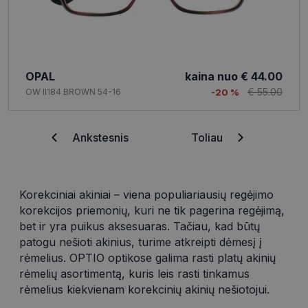
OPAL
kaina nuo
€ 44.00
€ 55.00
OW II184 BROWN 54-16
-20 %
Ankstesnis
Toliau
Korekciniai akiniai – viena populiariausių regėjimo
korekcijos priemonių, kuri ne tik pagerina regėjimą,
bet ir yra puikus aksesuaras. Tačiau, kad būtų
patogu nešioti akinius, turime atkreipti dėmesį į
rėmelius. OPTIO optikose galima rasti platų akinių
rėmelių asortimentą, kuris leis rasti tinkamus
rėmelius kiekvienam korekcinių akinių nešiotojui.