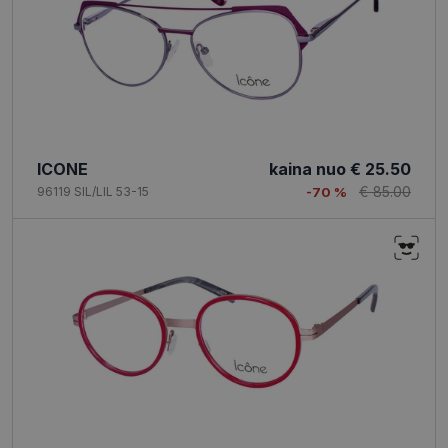
ICONE
kaina nuo
€ 25.50
€ 85.00
96119 SIL/LIL 53-15
-70 %