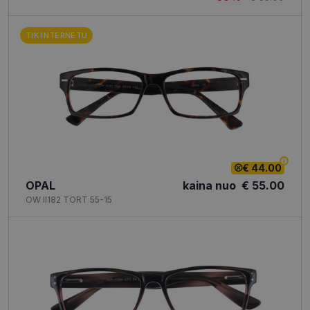
svetainės
funkcionalumą.
TIK INTERNETU
€ 44.00
OPAL
kaina nuo
€ 55.00
OW II182 TORT 55-15