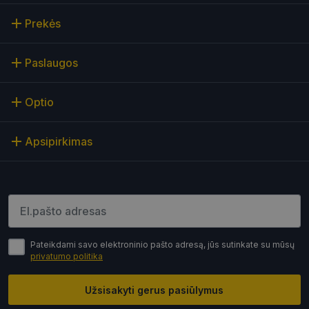
Prekės
Specialūs pasiūlymai
Paslaugos
Optio
Apsipirkimas
Įveskite el.pašto adresą
Pateikdami savo elektroninio pašto adresą, jūs sutinkate su mūsų
privatumo politika
Užsisakyti gerus pasiūlymus