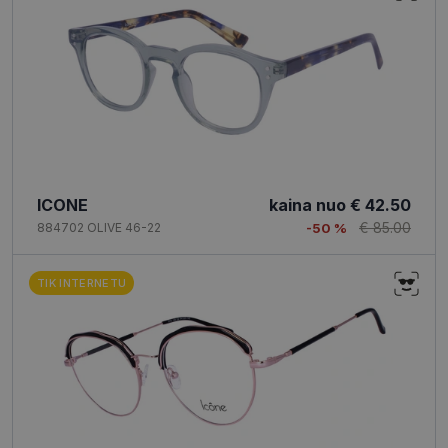
ICONE
kaina nuo
€ 42.50
€ 85.00
884702 OLIVE 46-22
-50 %
TIK INTERNETU