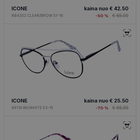
ICONE
kaina nuo
€ 42.50
€ 85.00
884302 CLEAR/BROW 51-18
-50 %
ICONE
kaina nuo
€ 25.50
€ 85.00
96119 BK/WHITE 53-15
-70 %