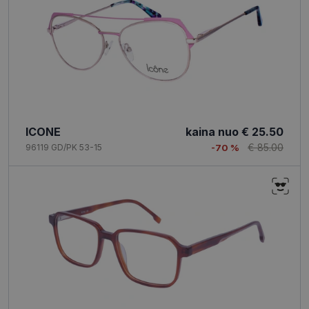
ICONE
kaina nuo
€ 25.50
€ 85.00
96119 GD/PK 53-15
-70 %