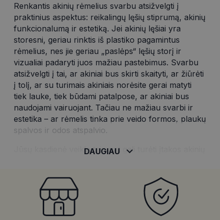
Renkantis akinių rėmelius svarbu atsižvelgti į
praktinius aspektus: reikalingų lęšių stiprumą, akinių
funkcionalumą ir estetiką. Jei akinių lęšiai yra
storesni, geriau rinktis iš plastiko pagamintus
rėmelius, nes jie geriau „paslėps“ lęšių storį ir
vizualiai padaryti juos mažiau pastebimus. Svarbu
atsižvelgti į tai, ar akiniai bus skirti skaityti, ar žiūrėti
į tolį, ar su turimais akiniais norėsite gerai matyti
tiek lauke, tiek būdami patalpose, ar akiniai bus
naudojami vairuojant. Tačiau ne mažiau svarbi ir
estetika – ar rėmelis tinka prie veido formos, plaukų
spalvos ir odos atspalvio.
Jūsų kasdienė veikla taip pat gali turėti įtakos akinių
DAUGIAU
rėmelių pasirinkimui. Gyvenantiems aktyvų
gyvenimo būdą arba tiems, kurie siekia išlaikyti
konservatyvų ir profesionalų įvaizdį kasdieniniame
gyvenime, puikus pasirinkimas – metaliniai akinių
rėmeliai. Metaliniai akinių rėmeliai pasižymi
elegancija ir patvarumu – mažiau dėvisi, o