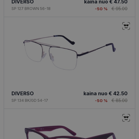
Funkciniai
Neklasifikuoti
DIVERSO
kaina nuo
€ 47.50
slapukai
slapukai
€ 95.00
SP 127 BROWN 56-18
-50 %
Būtinieji slapukai
Statistikos slapukai
Rinkodaros slapukai
Funkciniai slapukai
Neklasifikuoti slapukai
Šie slapukai yra būtini, kad galėtumėte naršyti
svetainės turinį bei naudotis jo funkcijomis. Šie
slapukai atpažįsta Jūsų įrenginį, tačiau neatskleidžia
DIVERSO
kaina nuo
€ 42.50
Jūsų tapatybės, taip pat nerenka informacijos. Be šių
slapukų tinklalapis neveiks tinkamai. Šie slapukai
€ 85.00
SP 134 BK/GD 54-17
-50 %
saugomi Jūsų įrenginyje, kol slapukai atlieka savo
funkcijas, bet ne ilgiau kaip dvejus metus.
Šie būtinieji slapukai nustatomi automatiškai.
Teikėjas
/
Pavadinimas
Galiojimas
Aprašymas
Domenas