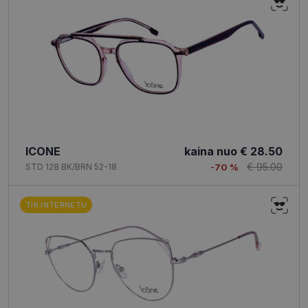
ICONE
kaina nuo
€ 28.50
€ 95.00
STD 128 BK/BRN 52-18
-70 %
TIK INTERNETU