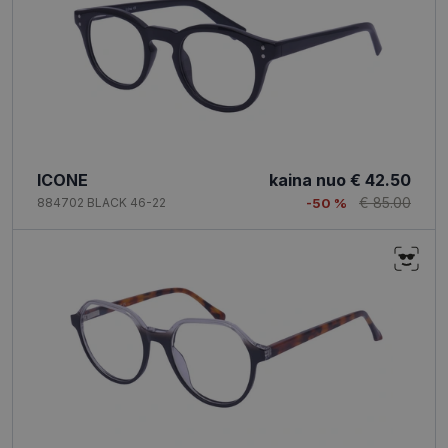
ICONE
kaina nuo
€ 42.50
€ 85.00
884702 BLACK 46-22
-50 %