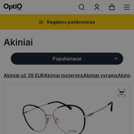
Regėjimo patikrinimas
Akiniai
Akiniai už 39 EUR
Akiniai moterims
Akiniai vyrams
Akinia