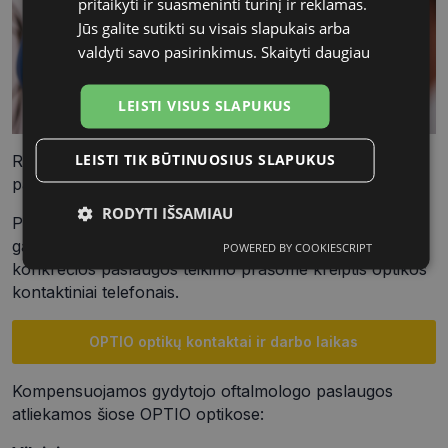
pritaikyti ir suasmeninti turinį ir reklamas.
Jūs galite sutikti su visais slapukais arba
valdyti savo pasirinkimus.
Skaityti daugiau
LEISTI VISUS SLAPUKUS
LEISTI TIK BŪTINUOSIUS SLAPUKUS
Registracija kompensuojamos gydytojo oftalmologo
paslaugoms atliekama E-sveikata portale.
RODYTI IŠSAMIAU
Prašome atkreipti dėmesį, kad paslaugų pasirinkimas
gali skirtis priklausomai nuo veiklos adreso. Dėl
POWERED BY COOKIESCRIPT
Būtinieji
Statistikos
Rinkodaros
konkrečios paslaugos teikimo prašome kreiptis optikos
slapukai
slapukai
slapukai
kontaktiniai telefonais.
OPTIO optikų kontaktai ir darbo laikas
Funkciniai
Neklasifikuoti
slapukai
slapukai
Kompensuojamos gydytojo oftalmologo paslaugos
atliekamos šiose OPTIO optikose: