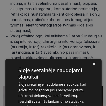
incizija, ir (ar) svetimkūnio pašalinimas), biopsija,
akių tyrimas ultragarsu, kompiuterinė perimetrija,
refrakcijos nustatymas taikant cikloplegiją ir akinių
parinkimas, optinės koherentinės tomografijos
tyrimas, elektroretinografijos tyrimas (ilgalaikis
stebėjimas);
Vaikų oftalmologo, kai atliekama 1 arba 2 ir daugiau
iš šių intervencijų: chirurginė intervencija (ekscizija ir
(ar) rafija, ir (ar) rezekcija, ir (ar) drenavimas, ir
(ar) incizija, ir (ar) svetimkūnio pašalinimas),
biopsija, akių tyrimas ultragarsu, kompiuterinė
×
perimetrija, refrakcijos nustatymas taikant
cikloplegiją ir akinių parinkimas, optinės
Šioje svetainėje naudojami
koherentinės tomografijos tyrimas,
slapukai
elektroretinografijos tyrimas.
Šioje svetainėje naudojame slapukus, kad
galėtume pagerinti Jūsų naršymo patirtį,
užtikrinti tinkamą svetainės veikimą,
įvertinti svetainės lankomumo statistiką,