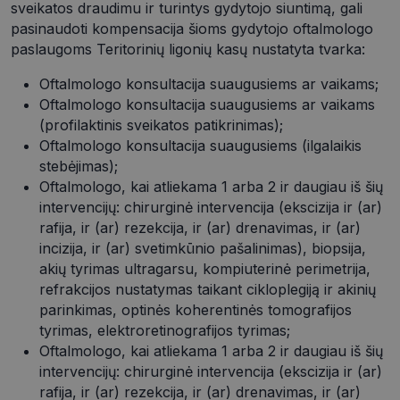
sveikatos draudimu ir turintys gydytojo siuntimą, gali
pasinaudoti kompensacija šioms gydytojo oftalmologo
paslaugoms Teritorinių ligonių kasų nustatyta tvarka:
Oftalmologo konsultacija suaugusiems ar vaikams;
Oftalmologo konsultacija suaugusiems ar vaikams
(profilaktinis sveikatos patikrinimas);
Oftalmologo konsultacija suaugusiems (ilgalaikis
stebėjimas);
Oftalmologo, kai atliekama 1 arba 2 ir daugiau iš šių
intervencijų: chirurginė intervencija (ekscizija ir (ar)
rafija, ir (ar) rezekcija, ir (ar) drenavimas, ir (ar)
incizija, ir (ar) svetimkūnio pašalinimas), biopsija,
akių tyrimas ultragarsu, kompiuterinė perimetrija,
refrakcijos nustatymas taikant cikloplegiją ir akinių
parinkimas, optinės koherentinės tomografijos
tyrimas, elektroretinografijos tyrimas;
Oftalmologo, kai atliekama 1 arba 2 ir daugiau iš šių
intervencijų: chirurginė intervencija (ekscizija ir (ar)
rafija, ir (ar) rezekcija, ir (ar) drenavimas, ir (ar)