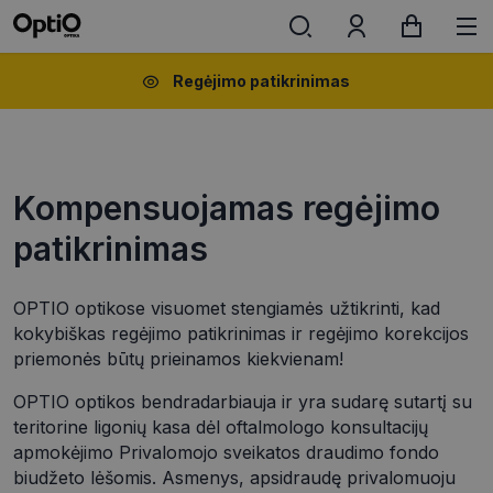
Regėjimo patikrinimas
Kompensuojamas regėjimo
patikrinimas
OPTIO optikose visuomet stengiamės užtikrinti, kad
kokybiškas regėjimo patikrinimas ir regėjimo korekcijos
priemonės būtų prieinamos kiekvienam!
OPTIO optikos bendradarbiauja ir yra
sudarę sutartį su
teritorine ligonių kasa dėl oftalmologo konsultacijų
apmokėjimo Privalomojo sveikatos draudimo fondo
biudžeto lėšomis. Asmenys, apsidraudę privalomuoju