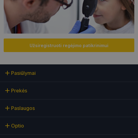
Būtinieji slapukai
Statistikos slapukai
Rinkodaros slapukai
Funkciniai slapukai
Neklasifikuoti slapukai
Šie slapukai yra būtini, kad galėtumėte naršyti
svetainės turinį bei naudotis jo funkcijomis. Šie
Užsiregistruoti regėjimo patikrinimui
slapukai atpažįsta Jūsų įrenginį, tačiau neatskleidžia
Jūsų tapatybės, taip pat nerenka informacijos. Be šių
slapukų tinklalapis neveiks tinkamai. Šie slapukai
saugomi Jūsų įrenginyje, kol slapukai atlieka savo
funkcijas, bet ne ilgiau kaip dvejus metus.
Pasiūlymai
Šie būtinieji slapukai nustatomi automatiškai.
Teikėjas
/
Pavadinimas
Galiojimas
Aprašymas
Prekės
Domenas
CookieScriptConsent
11 mėnesį
Šį slapuką
CookieScript
4 savaitės
„Cookie-
optio.lt
Paslaugos
Script.com“
paslauga
naudoja
lankytojų
Optio
slapukų
sutikimo
nuostatoms