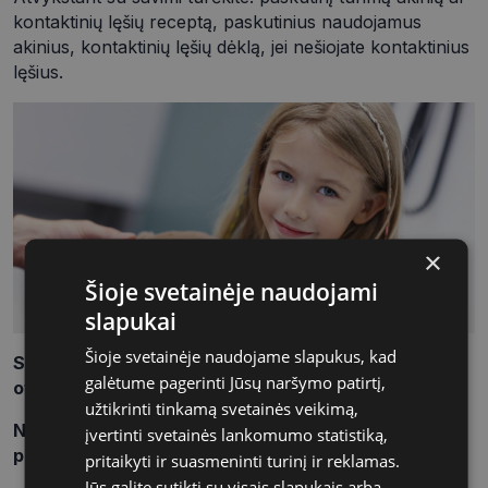
kontaktinių lęšių receptą, paskutinius naudojamus
akinius, kontaktinių lęšių dėklą, jei nešiojate kontaktinius
lęšius.
×
Šioje svetainėje naudojami
slapukai
Šioje svetainėje naudojame slapukus, kad
SVARBU
! Vaikų regėjimą tikrina tik gydytojai
galėtume pagerinti Jūsų naršymo patirtį,
oftalmologai ir medicinos daktarai.
užtikrinti tinkamą svetainės veikimą,
Norint užsiregistruoti šio tipo konsultacijai,
įvertinti svetainės lankomumo statistiką,
pasirinkite:
pritaikyti ir suasmeninti turinį ir reklamas.
Jūs galite sutikti su visais slapukais arba