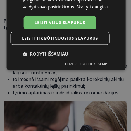
medicinos mokslų daktaro konsultacija vaikams;
valdyti savo pasirinkimus.
Skaityti daugiau
oftalmologo konsultacija vaikams.
Paslaugos metu bus atliktas išsamus akių būklės
LEISTI VISUS SLAPUKUS
tyrimas:
LEISTI TIK BŪTINUOSIUS SLAPUKUS
refrakcijos nustatymas autorefraktometru;
atliekant profilaktinį regėjimo patikrinimą bus
nustatytas poreikis regėjimo korekcijai, išrašytas
RODYTI IŠSAMIAU
korekcinių akinių arba kontaktinių lęšių receptas;
POWERED BY COOKIESCRIPT
žvairumo kampo, stereo matymo ir abiakio matymo
Būtinieji
Statistikos
Rinkodaros
slapukai
slapukai
slapukai
laipsnio nustatymas;
tolimesnė išsami regėjimo patikra korekcinių akinių
arba kontaktinių lęšių parinkimui;
tyrimo aptarimas ir individualios rekomendacijos.
Funkciniai
Neklasifikuoti
slapukai
slapukai