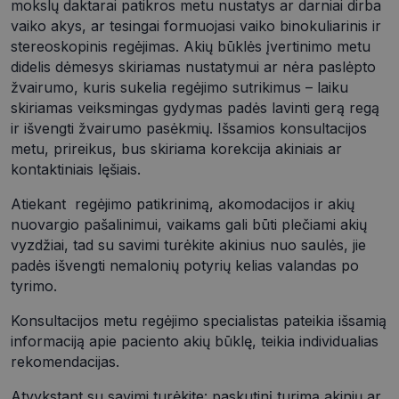
mokslų daktarai patikros metu nustatys ar darniai dirba
vaiko akys, ar tesingai formuojasi vaiko binokuliarinis ir
stereoskopinis regėjimas. Akių būklės įvertinimo metu
didelis dėmesys skiriamas nustatymui ar nėra paslėpto
žvairumo, kuris sukelia regėjimo sutrikimus – laiku
skiriamas veiksmingas gydymas padės lavinti gerą regą
ir išvengti žvairumo pasėkmių. Išsamios konsultacijos
metu, prireikus, bus skiriama korekcija akiniais ar
kontaktiniais lęšiais.
Atiekant regėjimo patikrinimą, akomodacijos ir akių
nuovargio pašalinimui, vaikams gali būti plečiami akių
vyzdžiai, tad su savimi turėkite akinius nuo saulės, jie
padės išvengti nemalonių potyrių kelias valandas po
tyrimo.
Konsultacijos metu regėjimo specialistas pateikia išsamią
informaciją apie paciento akių būklę, teikia individualias
rekomendacijas.
Atvykstant su savimi turėkite: paskutinį turimą akinių ar