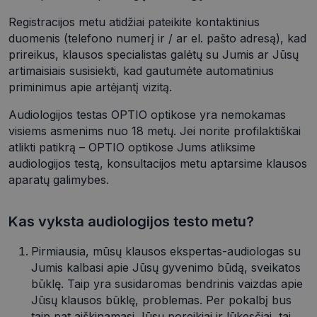
Registracijos metu atidžiai pateikite kontaktinius
duomenis (telefono numerį ir / ar el. pašto adresą), kad
prireikus, klausos specialistas galėtų su Jumis ar Jūsų
artimaisiais susisiekti, kad gautumėte automatinius
priminimus apie artėjantį vizitą.
Audiologijos testas OPTIO optikose yra nemokamas
visiems asmenims nuo 18 metų. Jei norite profilaktiškai
atlikti patikrą – OPTIO optikose Jums atliksime
audiologijos testą, konsultacijos metu aptarsime klausos
aparatų galimybes.
Kas vyksta audiologijos testo metu?
Pirmiausia, mūsų klausos ekspertas-audiologas su
Jumis kalbasi apie Jūsų gyvenimo būdą, sveikatos
būklę. Taip yra susidaromas bendrinis vaizdas apie
Jūsų klausos būklę, problemas. Per pokalbį bus
taip pat aiškinamasi Jūsų poreikiai ir lūkesčiai, tai