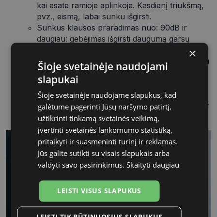
kai esate ramioje aplinkoje. Kasdienį triukšmą,
pvz., eismą, labai sunku išgirsti.
Sunkus klausos praradimas nuo: 90dB ir
daugiau: gebėjimas išgirsti daugumą garsų
tampa labai sudėtingas, nebent garsas būtų
×
labai stiprus (100 dB taško nereikėtų painioti su
Šioje svetainėje naudojami
100 % klausos praradimu).
slapukai
Tinkamo klausos aparato tipo parinkimas pagal
Jūsų poreikius ir lūkesčius.
Šioje svetainėje naudojame slapukus, kad
Klausos aparato techninių parametrų nustatymas ir
galėtume pagerinti Jūsų naršymo patirtį,
individualus pritaikymas Jūsų klausos būklei.
užtikrinti tinkamą svetainės veikimą,
įvertinti svetainės lankomumo statistiką,
pritaikyti ir suasmeninti turinį ir reklamas.
Jūs galite sutikti su visais slapukais arba
valdyti savo pasirinkimus.
Skaityti daugiau
LEISTI VISUS SLAPUKUS
LEISTI TIK BŪTINUOSIUS SLAPUKUS