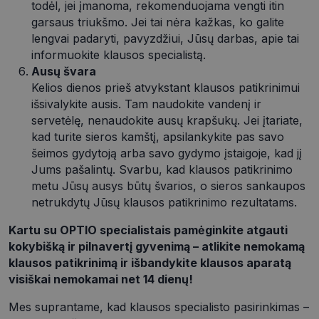
todėl, jei įmanoma, rekomenduojama vengti itin
4 savaitės
yra
naudojamas
garsaus triukšmo. Jei tai nėra kažkas, ko galite
prisiminti
lengvai padaryti, pavyzdžiui, Jūsų darbas, apie tai
vartotojo
pageidavimu
informuokite klausos specialistą.
dėl slapukų
Ausų švara
naudojimo
svetainėje.
Kelios dienos prieš atvykstant klausos patikrinimui
shipping_country
optio.lt
1 metai
išsivalykite ausis. Tam naudokite vandenį ir
servetėlę, nenaudokite ausų krapšukų. Jei įtariate,
csrftoken
optio.lt
11 mėnesį
Šis slapukas
4 savaitės
yra susietas
kad turite sieros kamštį, apsilankykite pas savo
su „Django“
žiniatinklio
šeimos gydytoją arba savo gydymo įstaigoje, kad jį
kūrimo
Jums pašalintų. Svarbu, kad klausos patikrinimo
platforma,
skirta
metu Jūsų ausys būtų švarios, o sieros sankaupos
„Python“. Jis
netrukdytų Jūsų klausos patikrinimo rezultatams.
sukurtas
siekiant
apsaugoti
Kartu su OPTIO specialistais pamėginkite atgauti
svetainę nuo
tam tikro tip
kokybišką ir pilnavertį gyvenimą –
atlikite nemokamą
programinės
įrangos
klausos patikrinimą ir išbandykite klausos aparatą
atakos prieš
visiškai nemokamai net 14 dienų!
žiniatinklio
formas.
Mes suprantame, kad klausos specialisto pasirinkimas –