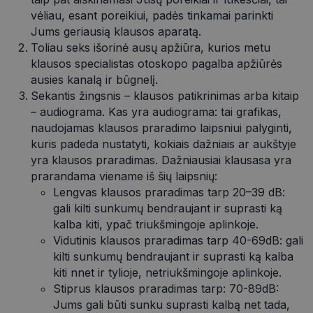
vėliau, esant poreikiui, padės tinkamai parinkti
Jums geriausią klausos aparatą.
Toliau seks išorinė ausų apžiūra, kurios metu
klausos specialistas otoskopo pagalba apžiūrės
ausies kanalą ir būgnelį.
Sekantis žingsnis – klausos patikrinimas arba kitaip
– audiograma. Kas yra audiograma: tai grafikas,
naudojamas klausos praradimo laipsniui palyginti,
kuris padeda nustatyti, kokiais dažniais ar aukštyje
yra klausos praradimas. Dažniausiai klausasa yra
prarandama viename iš šių laipsnių:
Lengvas klausos praradimas tarp 20–39 dB:
gali kilti sunkumų bendraujant ir suprasti ką
kalba kiti, ypač triukšmingoje aplinkoje.
Vidutinis klausos praradimas tarp 40-69dB: gali
kilti sunkumų bendraujant ir suprasti ką kalba
kiti nnet ir tylioje, netriukšmingoje aplinkoje.
Stiprus klausos praradimas tarp: 70-89dB:
Jums gali būti sunku suprasti kalbą net tada,