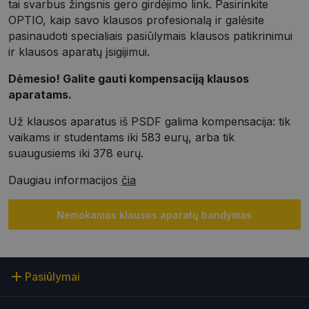
tai svarbus žingsnis gero girdėjimo link. Pasirinkite
OPTIO, kaip savo klausos profesionalą ir galėsite
pasinaudoti specialiais pasiūlymais klausos patikrinimui
Teikėjas
/
Pavadinimas
Galiojimas
Apra
Domenas
ir klausos aparatų įsigijimui.
ttcsid_CQD2CAJC77UBT08QOVGG
.optio.lt
2 mėnesiai
4 savaitės
Dėmesio! Galite gauti kompensaciją klausos
aparatams.
ttcsid
.optio.lt
2 mėnesiai
4 savaitės
Už klausos aparatus iš PSDF galima kompensacija: tik
Teikėjas
/
Pavadinimas
Galiojimas
Aprašymas
Domenas
vaikams ir studentams iki 583 eurų, arba tik
suaugusiems iki 378 eurų.
test_cookie
15 minutę
Šį slapuką
Google LLC
nustato
.doubleclick.net
„DoubleClick“
Daugiau informacijos
čia
Teikėjas
/
(priklauso
Pavadinimas
Galiojimas
Aprašymas
Domenas
„Google“), kad
nustatytų, ar
_ga
1 metai 1
Šis slapuko
Google
svetainės
Nemokamas klausos aparatų bandymas
mėnuo
pavadinimas
LLC
lankytojo
susietas su
.optio.lt
naršyklė
„Google
palaiko
Universal
slapukus.
Analytics“ - tai
reikšmingas
IDE
1 metai
Šį slapuką
Google LLC
Pasiūlymai
„Google“
nustato
.doubleclick.net
dažniausiai
„Doubleclick“ ir
naudojamos
jis pateikia
analizės