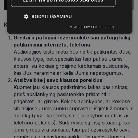
RODYTI IŠSAMIAU
Kaip pasiruošti patikrinimui?
POWERED BY COOKIESCRIPT
Būtinieji
Statistikos
Rinkodaros
slapukai
slapukai
slapukai
Greitai ir patogiai rezervuokite sau patogų laiką
patikrinimui internetu, telefonu.
Audiologijos testo metu bus ne tik patikrintas Jūsų
klausos lygis, bet specialistas taip pat su Jumis
Funkciniai
Neklasifikuoti
slapukai
slapukai
aptars, su kokiais girdėjimo kėblumais susiduriate,
kas Jus neramina ar kelia Jums nepatogumus.
Atsižvelkite į savo klausos poreikius
Kuomet jau klausos patikrinimo laikas pasirinktas,
prieš apsilankymą pasistenkite prisiminti ir
pagalvoti, ar girdite. Kokios aplinkybės, ar kokiose
Būtinieji slapukai
Statistikos slapukai
situacijose Jums sunku suprasti ir išgirsti žmones ir
aplinką (pvz., koncertų salė, prekybos centras ar
Rinkodaros slapukai
Funkciniai slapukai
telefono pokalbis). Sudarykite sąrašą situacijų, kai
Neklasifikuoti slapukai
jums girdėti yra sunkiau, taip pat užsirašykite savo
Šie slapukai yra būtini, kad galėtumėte naršyti
pomėgius ir mėgstamą veiklą. Tai padės klausos