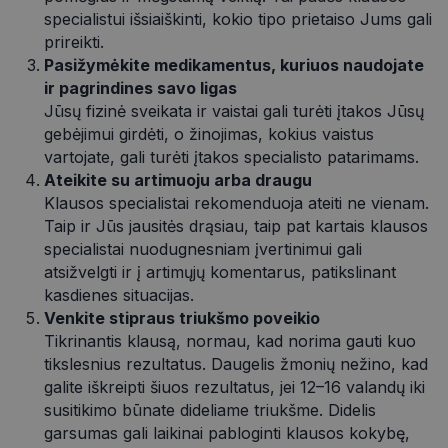
svetainės turinį bei naudotis jo funkcijomis. Šie
specialistui išsiaiškinti, kokio tipo prietaiso Jums gali
slapukai atpažįsta Jūsų įrenginį, tačiau neatskleidžia
prireikti.
Jūsų tapatybės, taip pat nerenka informacijos. Be šių
slapukų tinklalapis neveiks tinkamai. Šie slapukai
Pasižymėkite medikamentus, kuriuos naudojate
saugomi Jūsų įrenginyje, kol slapukai atlieka savo
ir pagrindines savo ligas
funkcijas, bet ne ilgiau kaip dvejus metus.
Jūsų fizinė sveikata ir vaistai gali turėti įtakos Jūsų
Šie būtinieji slapukai nustatomi automatiškai.
gebėjimui girdėti, o žinojimas, kokius vaistus
Teikėjas
/
vartojate, gali turėti įtakos specialisto patarimams.
Pavadinimas
Galiojimas
Aprašymas
Domenas
Ateikite su artimuoju arba draugu
CookieScriptConsent
11 mėnesį
Šį slapuką
CookieScript
Klausos specialistai rekomenduoja ateiti ne vienam.
4 savaitės
„Cookie-
optio.lt
Script.com“
Taip ir Jūs jausitės drąsiau, taip pat kartais klausos
paslauga
specialistai nuodugnesniam įvertinimui gali
naudoja
lankytojų
atsižvelgti ir į artimųjų komentarus, patikslinant
slapukų
kasdienes situacijas.
sutikimo
nuostatoms
Venkite stipraus triukšmo poveikio
prisiminti.
Būtina, kad
Tikrinantis klausą, normau, kad norima gauti kuo
Cookie-
tikslesnius rezultatus. Daugelis žmonių nežino, kad
Script.com
slapukų
galite iškreipti šiuos rezultatus, jei 12–16 valandų iki
reklamjuostė
veiktų
susitikimo būnate dideliame triukšme. Didelis
tinkamai.
garsumas gali laikinai pabloginti klausos kokybę,
_tt_enable_cookie
.optio.lt
2 mėnesiai
Šis slapukas