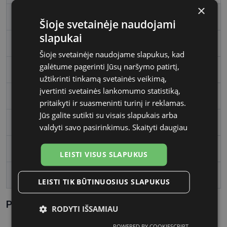
×
Rėmelio dydis
S
Šioje svetainėje naudojami
slapukai
Rėmelio spalva
black
Šioje svetainėje naudojame slapukus, kad
galėtume pagerinti Jūsų naršymo patirtį,
Rėmelio tipas
Plastmasinis
užtikrinti tinkamą svetainės veikimą,
įvertinti svetainės lankomumo statistiką,
Rėmelio forma
Ovalus
pritaikyti ir suasmeninti turinį ir reklamas.
Jūs galite sutikti su visais slapukais arba
Vartotojų grupė
Moterims
valdyti savo pasirinkimus.
Skaityti daugiau
Lęšio plotis
46
LEISTI VISUS SLAPUKUS
Tarpnosės plotis, mm
22
LEISTI TIK BŪTINUOSIUS SLAPUKUS
Parametrai Kaip sužinoti savo akinių dydį?
RODYTI IŠSAMIAU
POWERED BY COOKIESCRIPT