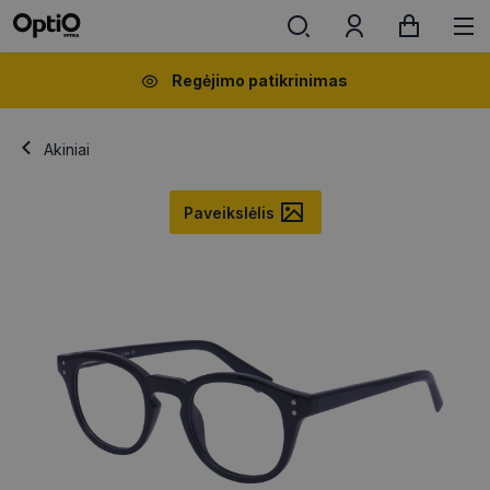
Regėjimo patikrinimas
Akiniai
Paveikslėlis