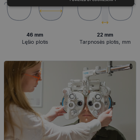
Būtinieji
Statistikos
Rinkodaros
slapukai
slapukai
slapukai
Funkciniai
Neklasifikuoti
46 mm
22 mm
slapukai
slapukai
Lęšio plotis
Tarpnosės plotis, mm
Būtinieji slapukai
Statistikos slapukai
Rinkodaros slapukai
Funkciniai slapukai
Neklasifikuoti slapukai
Šie slapukai yra būtini, kad galėtumėte naršyti
svetainės turinį bei naudotis jo funkcijomis. Šie
slapukai atpažįsta Jūsų įrenginį, tačiau neatskleidžia
Jūsų tapatybės, taip pat nerenka informacijos. Be šių
slapukų tinklalapis neveiks tinkamai. Šie slapukai
saugomi Jūsų įrenginyje, kol slapukai atlieka savo
funkcijas, bet ne ilgiau kaip dvejus metus.