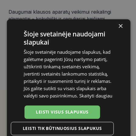
Daugumai klausos aparatų veikimui reikalingi
elementai – kokybiški ir reguliariai keičiami
×
elementai užtikrina maksimalią klausos aparato
garso kokybę ir ilgesnį klausos aparato veikimą.
Šioje svetainėje naudojami
slapukai
Siūlome kokybiškus ir ilgaamžius klausos aparatų
elementus, įvairių modelių, įausiniams ir
Šioje svetainėje naudojame slapukus, kad
užausiniams klausos aparatams.
galėtume pagerinti Jūsų naršymo patirtį,
užtikrinti tinkamą svetainės veikimą,
įvertinti svetainės lankomumo statistiką,
pritaikyti ir suasmeninti turinį ir reklamas.
Jūs galite sutikti su visais slapukais arba
valdyti savo pasirinkimus.
Skaityti daugiau
LEISTI VISUS SLAPUKUS
Draugiškų optikų tinklas
100% patikimumas
LEISTI TIK BŪTINUOSIUS SLAPUKUS
Visada pakeliui ir visada geri
Tik originalios prekės