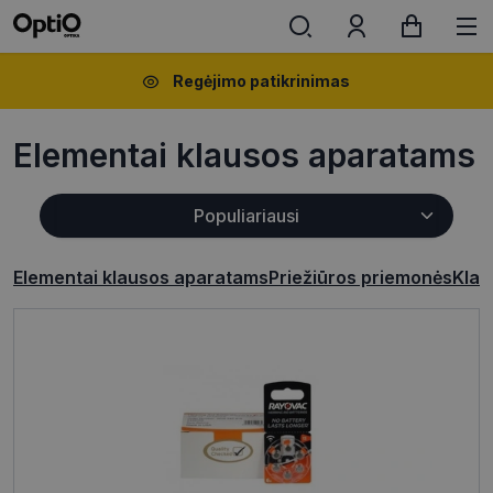
Regėjimo patikrinimas
Elementai klausos aparatams
Elementai klausos aparatams
Priežiūros priemonės
Klau