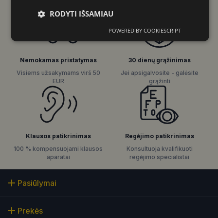
pasiūlymai
RODYTI IŠSAMIAU
POWERED BY COOKIESCRIPT
Būtinieji
Statistikos
Rinkodaros
slapukai
slapukai
slapukai
Nemokamas pristatymas
30 dienų grąžinimas
Visiems užsakymams virš 50
Jei apsigalvosite - galėsite
Funkciniai
Neklasifikuoti
EUR
grąžinti
slapukai
slapukai
Regėjimo patikrinimas
Klausos patikrinimas
Konsultuoja kvalifikuoti
100 % kompensuojami klausos
Būtinieji slapukai
Statistikos slapukai
regėjimo specialistai
aparatai
Rinkodaros slapukai
Funkciniai slapukai
Pasiūlymai
Neklasifikuoti slapukai
Šie slapukai yra būtini, kad galėtumėte naršyti
Prekės
svetainės turinį bei naudotis jo funkcijomis. Šie
slapukai atpažįsta Jūsų įrenginį, tačiau neatskleidžia