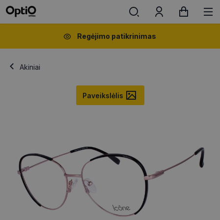
Regėjimo patikrinimas
Akiniai
Paveikslėlis