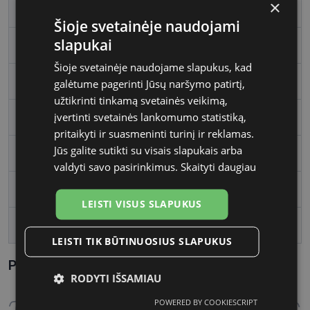
×
Rėmelio dydis
M
Šioje svetainėje naudojami
slapukai
Rėmelio spalva
gd/bk
Šioje svetainėje naudojame slapukus, kad
Rėmelio tipas
Metalas
galėtume pagerinti Jūsų naršymo patirtį,
užtikrinti tinkamą svetainės veikimą,
įvertinti svetainės lankomumo statistiką,
Rėmelio forma
Ovalus
pritaikyti ir suasmeninti turinį ir reklamas.
Jūs galite sutikti su visais slapukais arba
Vartotojų grupė
Moterims
valdyti savo pasirinkimus.
Skaityti daugiau
Lęšio plotis
55
LEISTI VISUS SLAPUKUS
Tarpnosės plotis, mm
16
LEISTI TIK BŪTINUOSIUS SLAPUKUS
Parametrai Kaip sužinoti savo akinių dydį?
RODYTI IŠSAMIAU
POWERED BY COOKIESCRIPT
Būtinieji
Statistikos
Rinkodaros