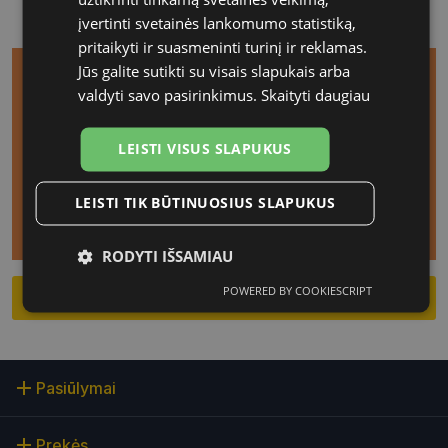
grąžinkite išbandyti skirtą aparatą).
įvertinti svetainės lankomumo statistiką,
pritaikyti ir suasmeninti turinį ir reklamas.
Jūs galite sutikti su visais slapukais arba
valdyti savo pasirinkimus.
Skaityti daugiau
LEISTI VISUS SLAPUKUS
LEISTI TIK BŪTINUOSIUS SLAPUKUS
RODYTI IŠSAMIAU
POWERED BY COOKIESCRIPT
Užsiregistruoti nemokamam klausos patikrinimui
Būtinieji
Statistikos
Rinkodaros
slapukai
slapukai
slapukai
Pasiūlymai
Funkciniai
Neklasifikuoti
slapukai
slapukai
Prekės