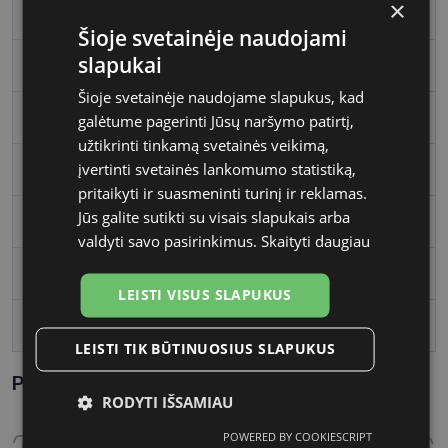
×
Rėmelio dydis
L
Šioje svetainėje naudojami
slapukai
Rėmelio spalva
brown
Šioje svetainėje naudojame slapukus, kad
Rėmelio tipas
Plastmasinis
galėtume pagerinti Jūsų naršymo patirtį,
užtikrinti tinkamą svetainės veikimą,
įvertinti svetainės lankomumo statistiką,
Rėmelio forma
Kvadratas
pritaikyti ir suasmeninti turinį ir reklamas.
Jūs galite sutikti su visais slapukais arba
Vartotojų grupė
Vyrams
valdyti savo pasirinkimus.
Skaityti daugiau
Lęšio plotis
56
LEISTI VISUS SLAPUKUS
Tarpnosės plotis, mm
17
LEISTI TIK BŪTINUOSIUS SLAPUKUS
Parametrai Kaip sužinoti savo akinių dydį?
RODYTI IŠSAMIAU
POWERED BY COOKIESCRIPT
Būtinieji
Statistikos
Rinkodaros