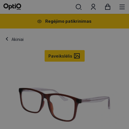
Regėjimo patikrinimas
Akiniai
Paveikslėlis