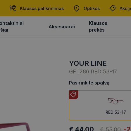
Klausos patikrinimas
Optikos
Akcij
ontaktiniai
Klausos
Aksesuarai
ęšiai
prekės
YOUR LINE
GF 1286 RED 53-17
Pasirinkite spalvą
RED 53-17
€ 44.00
-
€ 55.00