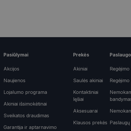
shipping_country
csrftoken
Pavadinimas
Pasiūlymai
Prekės
Paslaugo
ttcsid_CQD2CAJC7
Tei
Pavadinimas
ttcsid
Do
Akcijos
Akiniai
Regėjimo 
Pavadinimas
test_cookie
Goo
.do
Naujienos
Saulės akiniai
Regėjimo 
_ga
IDE
Goo
.do
Lojalumo programa
Kontaktiniai
Nemokama
lęšiai
bandyma
_gcl_au
Goo
Akiniai išsimokėtinai
.opt
Aksesuarai
Nemokama
_ttp
Sveikatos draudimas
_fbp
Met
Klausos prekės
Paslaugų 
Inc.
Garantija ir aptarnavimo
__kla_id
.opt