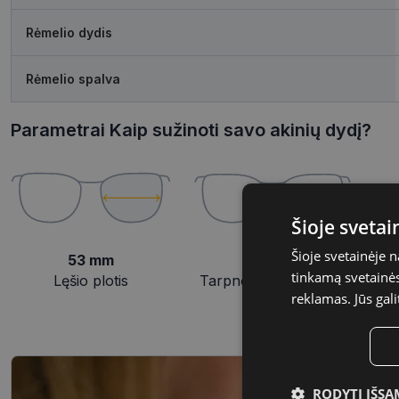
Rėmelio dydis
Rėmelio spalva
Parametrai Kaip sužinoti savo akinių dydį?
Šioje sveta
Šioje svetainėje 
53 mm
17 mm
tinkamą svetainės 
Lęšio plotis
Tarpnosės plotis, mm
reklamas. Jūs gali
RODYTI IŠSA