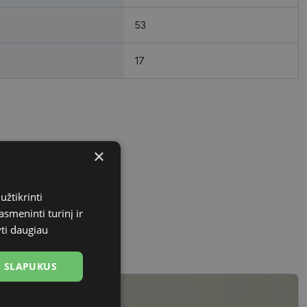
53
17
×
užtikrinti
asmeninti turinį ir
yti daugiau
US SLAPUKUS