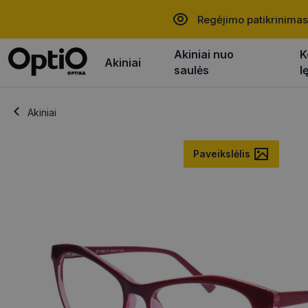
Regėjimo patikrinimas
Akiniai nuo
K
Akiniai
saulės
l
Akiniai
Paveikslėlis