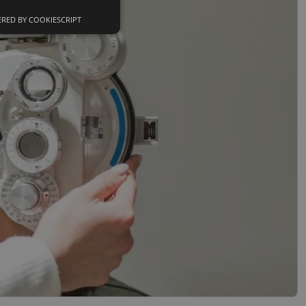
RED BY COOKIESCRIPT
Neklasifikuoti
slapukai
sifikuoti slapukai
įsta Jūsų įrenginį,
i. Šie slapukai
nkytojų slapukų
-Script.com slapukų
ageidavimus dėl