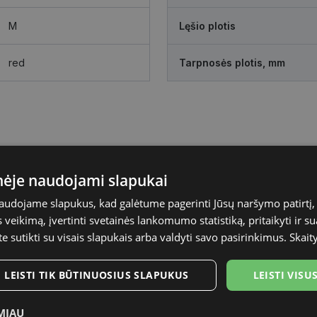
M
Lęšio plotis
red
Tarpnosės plotis, mm
inėje naudojami slapukai
naudojame slapukus, kad galėtume pagerinti Jūsų naršymo patirtį, 
veikimą, įvertinti svetainės lankomumo statistiką, pritaikyti ir su
te sutikti su visais slapukais arba valdyti savo pasirinkimus.
Skait
LEISTI TIK BŪTINUOSIUS SLAPUKUS
LEISTI VIS
MIAU