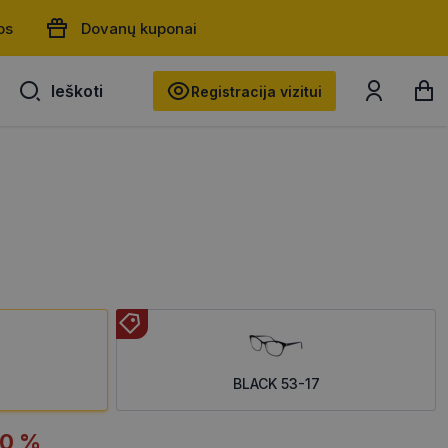
os
Dovanų kuponai
Ieškoti
Ieškoti
Registracija vizitui
BLACK 53-17
20 %