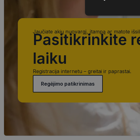
Būtinieji
slapukai
Jaučiate akių nuovargį, įtampą ar matote išsil
Pasitikrinkite 
laiku
Būtinieji slapuka
Registracija internetu – greitai ir paprastai.
Šie slapukai yra būtin
tačiau neatskleidžia 
saugomi Jūsų įrenginyj
Regėjimo patikrinimas
Šie būtinieji slapuka
Pavadinimas
CookieScriptConse
_tt_enable_cookie