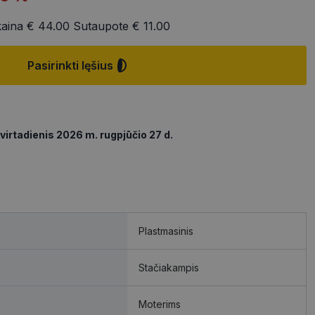
kaina
€ 44.00
Sutaupote
€ 11.00
Pasirinkti lęšius
virtadienis 2026 m. rugpjūčio 27 d.
Plastmasinis
Stačiakampis
Moterims