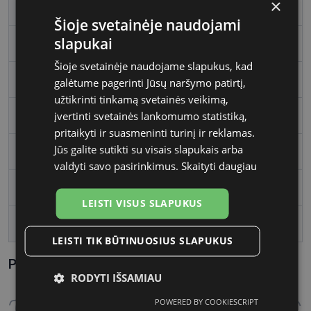
×
Rėmelio dydis
S
Šioje svetainėje naudojami
slapukai
Rėmelio spalva
clear lil
Šioje svetainėje naudojame slapukus, kad
Rėmelio tipas
Plastmasinis
galėtume pagerinti Jūsų naršymo patirtį,
užtikrinti tinkamą svetainės veikimą,
įvertinti svetainės lankomumo statistiką,
Rėmelio forma
Kvadratas
pritaikyti ir suasmeninti turinį ir reklamas.
Jūs galite sutikti su visais slapukais arba
Vartotojų grupė
Moterims
valdyti savo pasirinkimus.
Skaityti daugiau
Lęšio plotis
53
LEISTI VISUS SLAPUKUS
Tarpnosės plotis, mm
16
LEISTI TIK BŪTINUOSIUS SLAPUKUS
Parametrai Kaip sužinoti savo akinių dydį?
RODYTI IŠSAMIAU
POWERED BY COOKIESCRIPT
Būtinieji
Statistikos
Rinkodaros