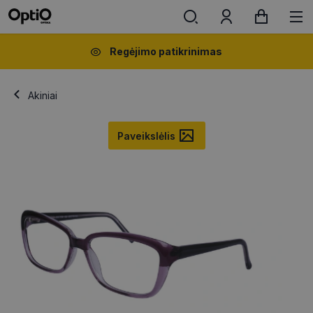
Regėjimo patikrinimas
Akiniai
Paveikslėlis