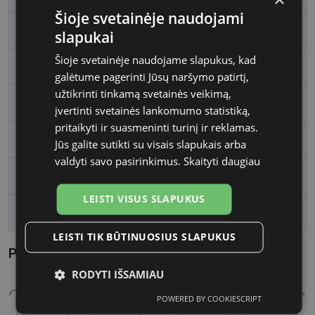
Šioje svetainėje naudojami
Rėmelio spalva
clay red
slapukai
Šioje svetainėje naudojame slapukus, kad
Rėmelio tipas
Plastmasinis
galėtume pagerinti Jūsų naršymo patirtį,
užtikrinti tinkamą svetainės veikimą,
Rėmelio forma
Kvadratas
įvertinti svetainės lankomumo statistiką,
pritaikyti ir suasmeninti turinį ir reklamas.
Vartotojų grupė
Moterims
Jūs galite sutikti su visais slapukais arba
valdyti savo pasirinkimus.
Skaityti daugiau
Lęšio plotis
53
LEISTI VISUS SLAPUKUS
Tarpnosės plotis, mm
16
LEISTI TIK BŪTINUOSIUS SLAPUKUS
Parametrai Kaip sužinoti savo akinių dydį?
RODYTI IŠSAMIAU
POWERED BY COOKIESCRIPT
Būtinieji
Statistikos
Rinkodaros