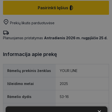
Pasirinkti lęšius
Prekių likutis parduotuvėse
Planuojamas pristatymas
Antradienis 2026 m. rugpjūčio 25 d.
Informacija apie prekę
Rėmelių prekinis ženklas
YOUR LINE
Išleidimo metai
2025
Rėmelio dydis
53-16
Rėmelio dydis
S
×