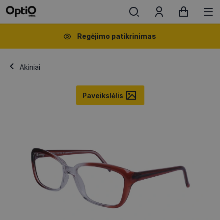
Regėjimo patikrinimas
Akiniai
Paveikslėlis