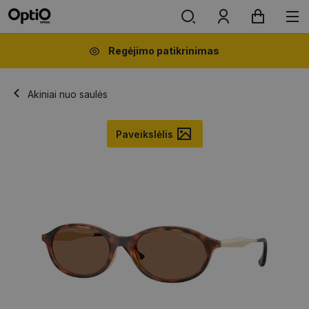
Regėjimo patikrinimas
Akiniai nuo saulės
Paveikslėlis