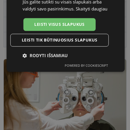
Jūs galite sutikti su visais slapukais arba
valdyti savo pasirinkimus.
Skaityti daugiau
Rėmelio medžiaga
Plastmasinis
LEISTI VISUS SLAPUKUS
Rėmelio forma
Stačiakampis
Vartotojų grupė
Moterims
LEISTI TIK BŪTINUOSIUS SLAPUKUS
RODYTI IŠSAMIAU
POWERED BY COOKIESCRIPT
Būtinieji
Statistikos
Rinkodaros
slapukai
slapukai
slapukai
Funkciniai
Neklasifikuoti
slapukai
slapukai