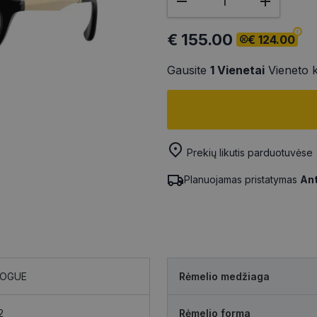
€ 155.00
€ 124.00
Gausite
1
Vienetai
Vieneto 
Prekių likutis parduotuvėse
Planuojamas pristatymas
Ant
OGUE
Rėmelio medžiaga
2
Rėmelio forma