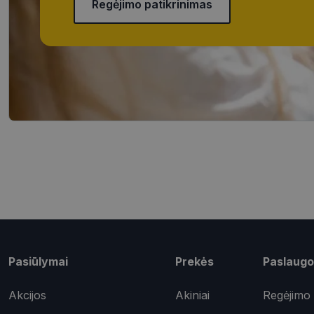
Regėjimo patikrinimas
Būtinieji slapuka
Šie slapukai yra būtin
tačiau neatskleidžia 
saugomi Jūsų įrenginyj
Šie būtinieji slapuka
Pavadinimas
CookieScriptConse
_tt_enable_cookie
shipping_country
csrftoken
Pasiūlymai
Prekės
Paslaugo
Akcijos
Akiniai
Regėjimo 