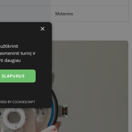
Moterims
×
užtikrinti
asmeninti turinį ir
yti daugiau
US SLAPUKUS
RED BY COOKIESCRIPT
Neklasifikuoti
slapukai