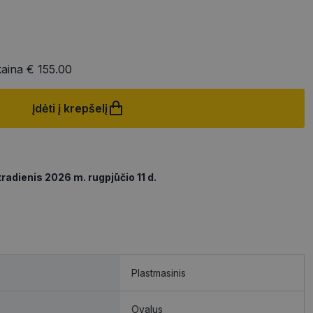
kaina
€ 155.00
Įdėti į krepšelį
radienis 2026 m. rugpjūčio 11 d.
Plastmasinis
Ovalus