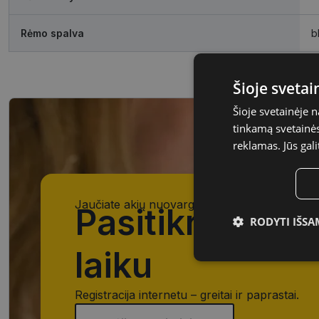
Rėmo spalva
b
Šioje sveta
Šioje svetainėje 
tinkamą svetainės 
reklamas. Jūs gali
Jaučiate akių nuovargį, įtampą ar matote išsil
Pasitikrinkite 
RODYTI IŠSA
laiku
Būtinieji
slapukai
Registracija internetu – greitai ir paprastai.