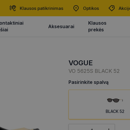
Klausos patikrinimas
Optikos
Akcij
ontaktiniai
Klausos
Aksesuarai
ęšiai
prekės
VOGUE
VO 5625S BLACK 52
Pasirinkite spalvą
BLACK 52