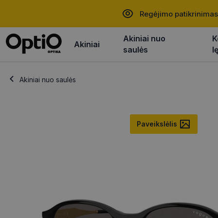
Regėjimo patikrinimas
Akiniai nuo
K
Akiniai
saulės
l
Akiniai nuo saulės
Paveikslėlis