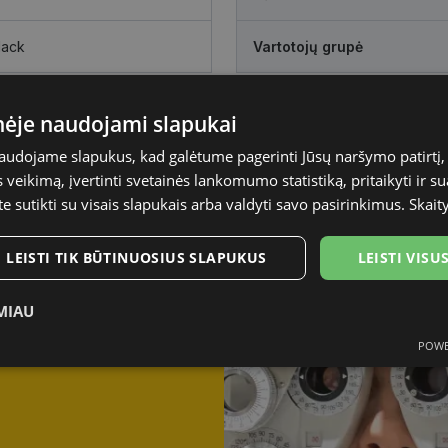
lack
Vartotojų grupė
inėje naudojami slapukai
naudojame slapukus, kad galėtume pagerinti Jūsų naršymo patirtį, 
veikimą, įvertinti svetainės lankomumo statistiką, pritaikyti ir su
te sutikti su visais slapukais arba valdyti savo pasirinkimus.
Skait
LEISTI TIK BŪTINUOSIUS SLAPUKUS
LEISTI VIS
iejusį vaizdą?
regėjimą
MIAU
POWE
Statistikos
Rinkodaros
Funkciniai
slapukai
slapukai
slapukai