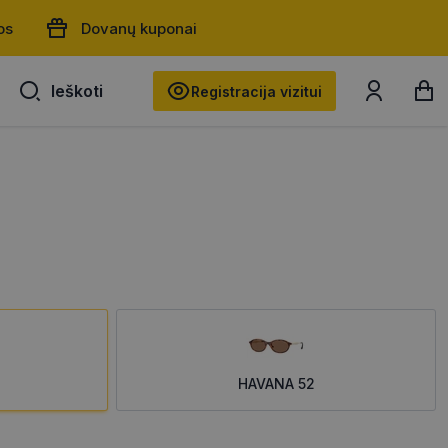
os
Dovanų kuponai
Ieškoti
Ieškoti
Registracija vizitui
HAVANA 52