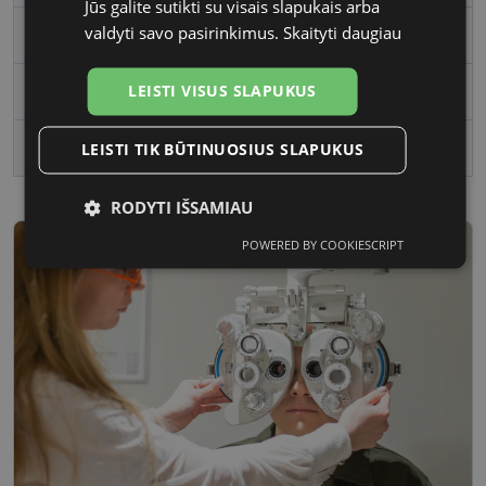
Jūs galite sutikti su visais slapukais arba
valdyti savo pasirinkimus.
Skaityti daugiau
Rėmelio medžiaga
Plastmasinis
LEISTI VISUS SLAPUKUS
Rėmelio forma
Kvadratas
Vartotojų grupė
Moterims
LEISTI TIK BŪTINUOSIUS SLAPUKUS
RODYTI IŠSAMIAU
POWERED BY COOKIESCRIPT
Būtinieji
Statistikos
Rinkodaros
slapukai
slapukai
slapukai
Funkciniai
Neklasifikuoti
slapukai
slapukai