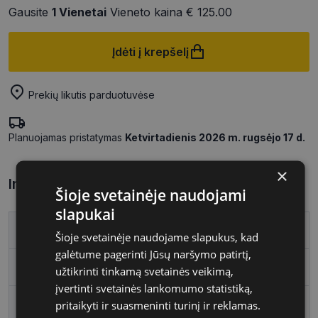
Gausite
1
Vienetai
Vieneto kaina
€ 125.00
Įdėti į krepšelį
Prekių likutis parduotuvėse
Planuojamas pristatymas
Ketvirtadienis 2026 m. rugsėjo 17 d.
×
Informacija apie prekę
Šioje svetainėje naudojami
slapukai
Prekės ženklas
VOGUE
Šioje svetainėje naudojame slapukus, kad
galėtume pagerinti Jūsų naršymo patirtį,
Rėmelio dydis
52
užtikrinti tinkamą svetainės veikimą,
įvertinti svetainės lankomumo statistiką,
Rėmo spalva
black
pritaikyti ir suasmeninti turinį ir reklamas.