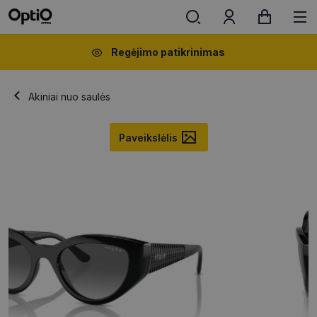
Regėjimo patikrinimas
Akiniai nuo saulės
Paveikslėlis