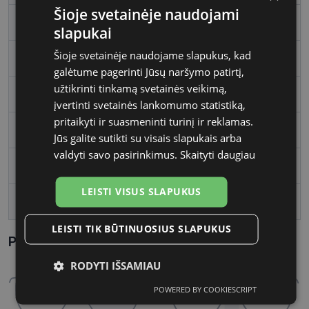
Šioje svetainėje naudojami
Rėmo spalva
gold
slapukai
Šioje svetainėje naudojame slapukus, kad
Rėmelio medžiaga
Metalas
galėtume pagerinti Jūsų naršymo patirtį,
užtikrinti tinkamą svetainės veikimą,
Rėmelio forma
Ovalus
įvertinti svetainės lankomumo statistiką,
pritaikyti ir suasmeninti turinį ir reklamas.
Vartotojų grupė
Moterims
Jūs galite sutikti su visais slapukais arba
valdyti savo pasirinkimus.
Skaityti daugiau
Lęšio plotis, mm
55
LEISTI VISUS SLAPUKUS
Tarpnosės plotis, mm
18
LEISTI TIK BŪTINUOSIUS SLAPUKUS
Parametrai Kaip sužinoti savo akinių dydį?
RODYTI IŠSAMIAU
POWERED BY COOKIESCRIPT
Būtinieji
Statistikos
Rinkodaros
slapukai
slapukai
slapukai