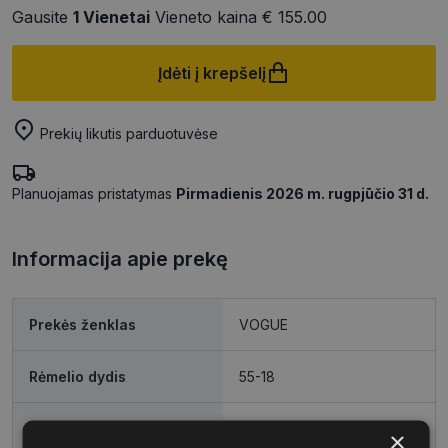
Gausite
1
Vienetai
Vieneto kaina
€ 155.00
Įdėti į krepšelį
Prekių likutis parduotuvėse
Planuojamas pristatymas
Pirmadienis 2026 m. rugpjūčio 31 d.
Informacija apie prekę
Prekės ženklas
VOGUE
Rėmelio dydis
55-18
Rėmelio dydis
L
×