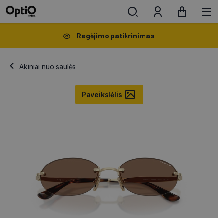
Regėjimo patikrinimas
Akiniai nuo saulės
Paveikslėlis