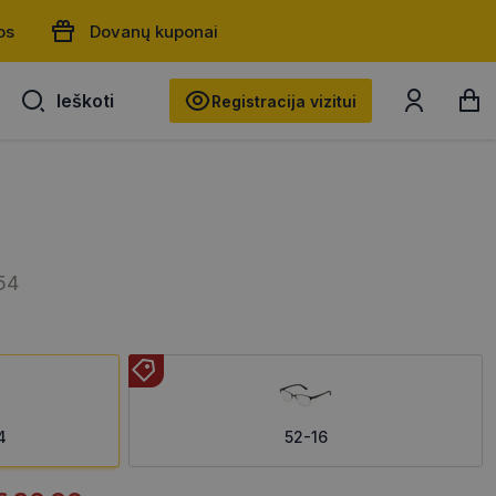
os
Dovanų kuponai
Ieškoti
Ieškoti
Registracija vizitui
54
4
52-16