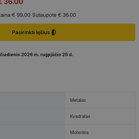
€ 36.00
kaina
€ 99.00
Sutaupote
€ 36.00
Pasirinkti lęšius
čiadienis 2026 m. rugpjūčio 26 d.
Metalas
Kvadratas
Moterims