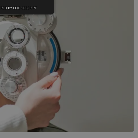
RED BY COOKIESCRIPT
Neklasifikuoti
slapukai
sifikuoti slapukai
įsta Jūsų įrenginį,
i. Šie slapukai
nkytojų slapukų
-Script.com slapukų
ageidavimus dėl