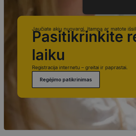
Būtinieji
slapukai
Jaučiate akių nuovargį, įtampą ar matote išsil
Pasitikrinkite 
laiku
Būtinieji slapuka
Registracija internetu – greitai ir paprastai.
Šie slapukai yra būtin
tačiau neatskleidžia 
Regėjimo patikrinimas
saugomi Jūsų įrenginyj
Šie būtinieji slapuka
Pavadinimas
CookieScriptConse
_tt_enable_cookie