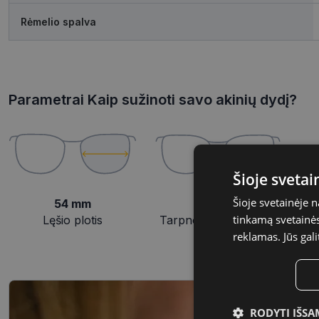
Rėmelio spalva
Parametrai Kaip sužinoti savo akinių dydį?
Šioje sveta
Šioje svetainėje 
54 mm
16 mm
tinkamą svetainės 
Lęšio plotis
Tarpnosės plotis, mm
reklamas. Jūs gali
RODYTI IŠSA