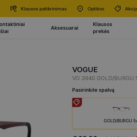
Klausos patikrinimas
Optikos
Akcij
ontaktiniai
Klausos
Aksesuarai
ęšiai
prekės
VOGUE
VO 3940 GOLD/BURGU 
Pasirinkite spalvą
GOLD/BURGU 5