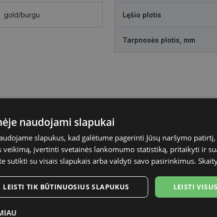
gold/burgu
Lęšio plotis
Tarpnosės plotis, mm
inėje naudojami slapukai
naudojame slapukus, kad galėtume pagerinti Jūsų naršymo patirtį, 
veikimą, įvertinti svetainės lankomumo statistiką, pritaikyti ir su
te sutikti su visais slapukais arba valdyti savo pasirinkimus.
Skait
LEISTI TIK BŪTINUOSIUS SLAPUKUS
LEISTI VIS
MIAU