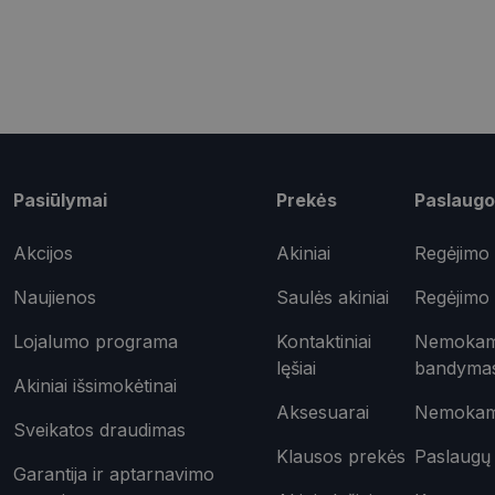
shipping_country
csrftoken
Pavadinimas
Pasiūlymai
Prekės
Paslaugo
ttcsid_CQD2CAJC7
Tei
Pavadinimas
ttcsid
Do
Akcijos
Akiniai
Regėjimo 
Pavadinimas
test_cookie
Goo
.do
Naujienos
Saulės akiniai
Regėjimo 
_ga
IDE
Goo
.do
Lojalumo programa
Kontaktiniai
Nemokama
lęšiai
bandyma
Akiniai išsimokėtinai
_gcl_au
Goo
.opt
Aksesuarai
Nemokama
_ttp
Sveikatos draudimas
_fbp
Met
Klausos prekės
Paslaugų 
Inc.
Garantija ir aptarnavimo
__kla_id
.opt