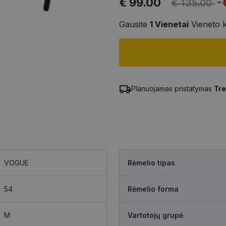
€ 99.00
-
€ 135.00
Gausite
1
Vienetai
Vieneto 
Planuojamas pristatymas
Tre
VOGUE
Rėmelio tipas
54
Rėmelio forma
M
Vartotojų grupė