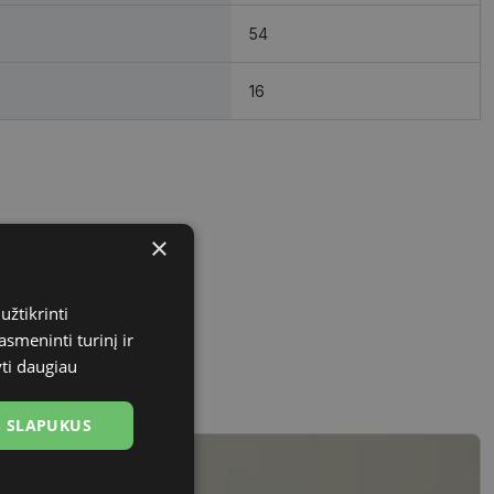
54
16
×
užtikrinti
asmeninti turinį ir
yti daugiau
US SLAPUKUS