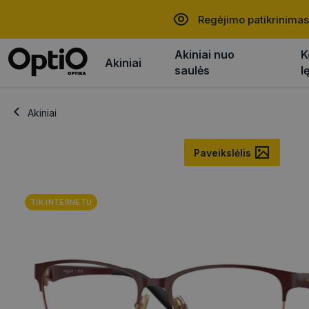
Regėjimo patikrinimas
Akiniai nuo
K
Akiniai
saulės
l
Akiniai
Paveikslėlis
TIK INTERNETU