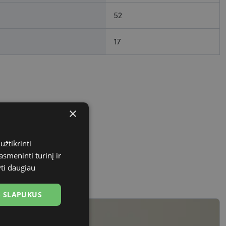
52
17
×
užtikrinti
asmeninti turinį ir
yti daugiau
US SLAPUKUS