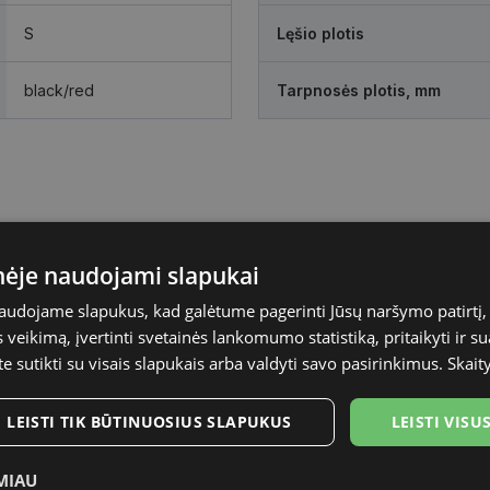
S
Lęšio plotis
black/red
Tarpnosės plotis, mm
inėje naudojami slapukai
naudojame slapukus, kad galėtume pagerinti Jūsų naršymo patirtį, 
veikimą, įvertinti svetainės lankomumo statistiką, pritaikyti ir su
te sutikti su visais slapukais arba valdyti savo pasirinkimus.
Skait
LEISTI TIK BŪTINUOSIUS SLAPUKUS
LEISTI VIS
MIAU