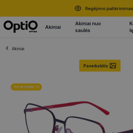
Regėjimo patikrinimas
Akiniai nuo
K
Akiniai
saulės
l
Akiniai
Paveikslėlis
TIK INTERNETU