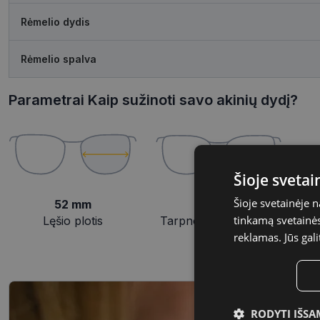
Rėmelio dydis
Rėmelio spalva
Parametrai Kaip sužinoti savo akinių dydį?
Šioje sveta
Šioje svetainėje 
52 mm
17 mm
tinkamą svetainės 
Lęšio plotis
Tarpnosės plotis, mm
reklamas. Jūs gali
RODYTI IŠSA