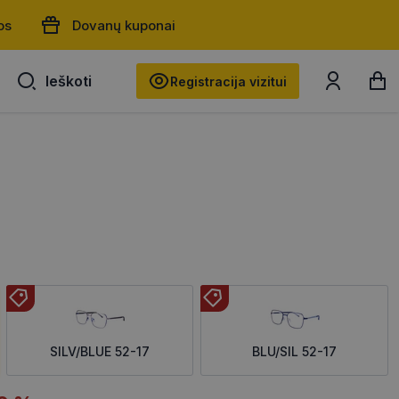
os
Dovanų kuponai
Ieškoti
Ieškoti
Registracija vizitui
SILV/BLUE 52-17
BLU/SIL 52-17