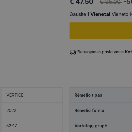
€ 47.50
-5
€ 95.00
Gausite
1
Vienetai
Vieneto 
Planuojamas pristatymas
Ket
VERTICE
Rėmelio tipas
2022
Rėmelio forma
52-17
Vartotojų grupė