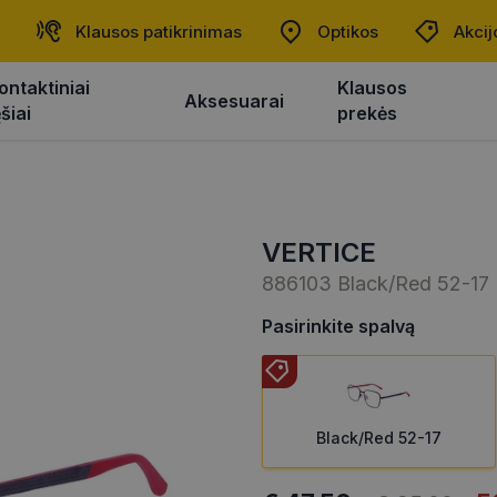
Klausos patikrinimas
Optikos
Akcij
ontaktiniai
Klausos
Aksesuarai
ęšiai
prekės
VERTICE
886103 Black/Red 52-17
Pasirinkite spalvą
Black/Red 52-17