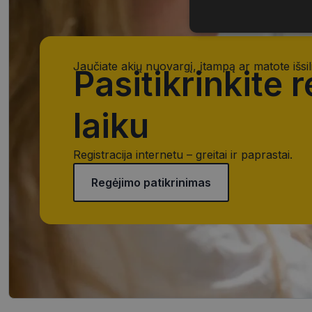
Būtinieji
slapukai
Jaučiate akių nuovargį, įtampą ar matote išsil
Pasitikrinkite 
laiku
Būtinieji slapuka
Registracija internetu – greitai ir paprastai.
Šie slapukai yra būtin
tačiau neatskleidžia 
Regėjimo patikrinimas
saugomi Jūsų įrenginyj
Šie būtinieji slapuka
Pavadinimas
CookieScriptConse
_tt_enable_cookie