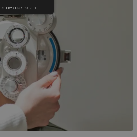
RED BY COOKIESCRIPT
Neklasifikuoti
slapukai
sifikuoti slapukai
įsta Jūsų įrenginį,
i. Šie slapukai
nkytojų slapukų
-Script.com slapukų
ageidavimus dėl