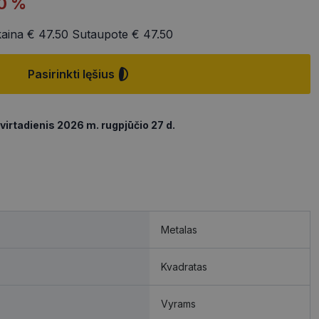
0 %
kaina
€ 47.50
Sutaupote
€ 47.50
Pasirinkti lęšius
virtadienis 2026 m. rugpjūčio 27 d.
Metalas
Kvadratas
Vyrams