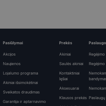
shipping_country
csrftoken
Pavadinimas
Pasiūlymai
Prekės
Paslaugo
ttcsid_CQD2CAJC7
Tei
Pavadinimas
ttcsid
Do
Akcijos
Akiniai
Regėjimo 
Pavadinimas
test_cookie
Goo
.do
Naujienos
Saulės akiniai
Regėjimo 
_ga
IDE
Goo
.do
Lojalumo programa
Kontaktiniai
Nemokama
lęšiai
bandyma
Akiniai išsimokėtinai
_gcl_au
Goo
.opt
Aksesuarai
Nemokama
_ttp
Sveikatos draudimas
_fbp
Met
Klausos prekės
Paslaugų 
Inc.
Garantija ir aptarnavimo
__kla_id
.opt