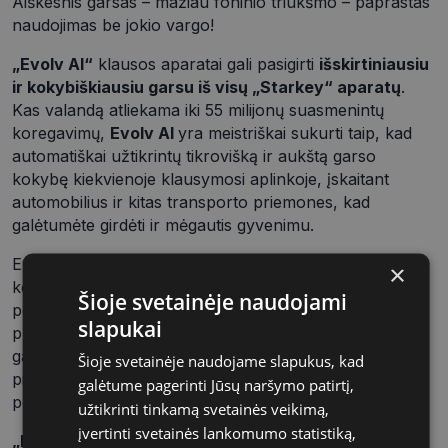
Aiškesnis garsas – mažiau foninio triukšmo – paprastas
naudojimas be jokio vargo!
„Evolv AI“
klausos aparatai gali pasigirti
išskirtiniausiu
ir kokybiškiausiu garsu iš visų „Starkey“ aparatų
.
Kas valandą atliekama iki 55 milijonų suasmenintų
koregavimų,
Evolv AI
yra meistriškai sukurti taip, kad
automatiškai užtikrintų tikrovišką ir aukštą garso
kokybę kiekvienoje klausymosi aplinkoje, įskaitant
automobilius ir kitas transporto priemones, kad
galėtumėte girdėti ir mėgautis gyvenimu.
Evolv AI klausos aparatai pasižymi ne tik aukšta garso
×
kokybe, puikiu prisitaikymu prie aplinkos ir Jūsų
Šioje svetainėje naudojami
poreikių, taip pat turi sąsają su Jūsų išmaniaisiais
slapukai
prietaisais, kuomet galite valdyti televizoriaus ar kitų
garso sistemų garso lygį, mėgautis pokalbiais. Starkey
Šioje svetainėje naudojame slapukus, kad
pirmieji sukūrė Jūsų sveikatą stebinčią sistemą, kuri
galėtume pagerinti Jūsų naršymo patirtį,
perduoda informaciją tiesiai į Jūsų išmanųjį telefoną.
užtikrinti tinkamą svetainės veikimą,
įvertinti svetainės lankomumo statistiką,
„Evolv AI“
– tai geresnė garso kokybė be jokio vargo.