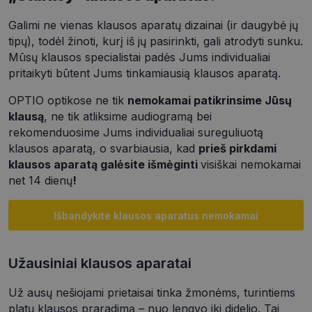
Galimi ne vienas klausos aparatų dizainai (ir daugybė jų
tipų), todėl žinoti, kurį iš jų pasirinkti, gali atrodyti sunku.
Mūsų klausos specialistai padės Jums individualiai
pritaikyti būtent Jums tinkamiausią klausos aparatą.
OPTIO optikose ne tik
nemokamai patikrinsime Jūsų
klausą
, ne tik atliksime audiogramą bei
rekomenduosime Jums individualiai sureguliuotą
klausos aparatą, o svarbiausia, kad
prieš pirkdami
klausos aparatą galėsite išmėginti
visiškai nemokamai
net 14 dienų
!
Išbandykite klausos aparatus nemokamai
Užausiniai klausos aparatai
Už ausų nešiojami prietaisai tinka žmonėms, turintiems
platų klausos praradimą – nuo lengvo iki didelio. Tai