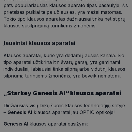
pats populiariausias klausos aparato tipas pasaulyje, šis
prietaisas puikiai telpa už ausies, yra mažai matomas.
Tokio tipo klausos aparatas dažniausiai tinka net stiprų
klausos susilpnėjimą turintiems žmonėms.
Įausiniai klausos aparatai
Klausos aparatai, kurie yra dedami į ausies kanalą. Šio
tipo aparatai užtikrina itin švarų garsą, yra gaminami
individualiai, labiausiai tinka silpną arba vidutinį klausos
silpnumą turintiems žmonėms, yra beveik nematomi.
„Starkey Genesis AI“ klausos aparatai
Didžiausias visų laikų šuolis klausos technologijų srityje
–
Genesis Al
klausos aparatai jau OPTIO optikoje!
Genesis Al
klausos aparatai pasižymi: