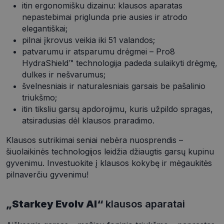
itin ergonomišku dizainu: klausos aparatas
nepastebimai priglunda prie ausies ir atrodo
elegantiškai;
pilnai įkrovus veikia iki 51 valandos;
patvarumu ir atsparumu drėgmei – Pro8
HydraShield™ technologija padeda sulaikyti drėgmę,
dulkes ir nešvarumus;
švelnesniais ir naturalesniais garsais be pašalinio
triukšmo;
itin tiksliu garsų apdorojimu, kuris užpildo spragas,
atsiradusias dėl klausos praradimo.
Klausos sutrikimai seniai nebėra nuosprendis –
šiuolaikinės technologijos leidžia džiaugtis garsų kupinu
gyvenimu. Investuokite į klausos kokybę ir mėgaukitės
pilnaverčiu gyvenimu!
„Starkey Evolv AI“
klausos aparatai