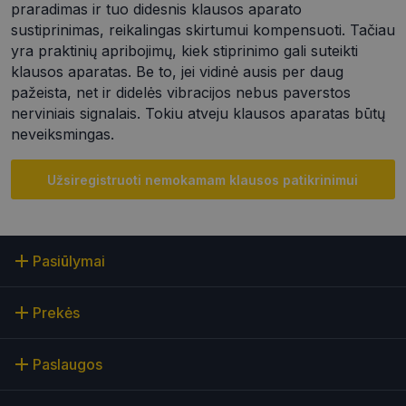
praradimas ir tuo didesnis klausos aparato
siekiant
apsaugoti
sustiprinimas, reikalingas skirtumui kompensuoti. Tačiau
svetainę nuo
yra praktinių apribojimų, kiek stiprinimo gali suteikti
tam tikro tip
programinės
klausos aparatas. Be to, jei vidinė ausis per daug
įrangos
atakos prieš
pažeista, net ir didelės vibracijos nebus paverstos
žiniatinklio
nerviniais signalais. Tokiu atveju klausos aparatas būtų
formas.
neveiksmingas.
Užsiregistruoti nemokamam klausos patikrinimui
Teikėjas
/
Pavadinimas
Galiojimas
Apra
Domenas
ttcsid_CQD2CAJC77UBT08QOVGG
.optio.lt
2 mėnesiai
4 savaitės
Pasiūlymai
ttcsid
.optio.lt
2 mėnesiai
4 savaitės
Prekės
Teikėjas
/
Pavadinimas
Galiojimas
Aprašymas
Domenas
test_cookie
15 minutę
Šį slapuką
Google LLC
Paslaugos
nustato
.doubleclick.net
„DoubleClick“
Teikėjas
/
(priklauso
Pavadinimas
Galiojimas
Aprašymas
Domenas
„Google“), kad