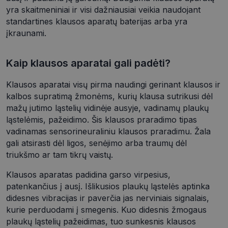
sutikimo
yra skaitmeniniai ir visi dažniausiai veikia naudojant
nuostatoms
prisiminti.
standartines klausos aparatų baterijas arba yra
Būtina, kad
įkraunami.
Cookie-
Script.com
slapukų
reklamjuostė
Kaip klausos aparatai gali padėti?
veiktų
tinkamai.
Klausos aparatai visų pirma naudingi gerinant klausos ir
_tt_enable_cookie
.optio.lt
2 mėnesiai
Šis slapukas
4 savaitės
yra
kalbos supratimą žmonėms, kurių klausa sutrikusi dėl
naudojamas
prisiminti
mažų jutimo ląstelių vidinėje ausyje, vadinamų plaukų
vartotojo
ląstelėmis, pažeidimo. Šis klausos praradimo tipas
pageidavimu
dėl slapukų
vadinamas sensorineuraliniu klausos praradimu. Žala
naudojimo
svetainėje.
gali atsirasti dėl ligos, senėjimo arba traumų dėl
triukšmo ar tam tikrų vaistų.
shipping_country
optio.lt
1 metai
csrftoken
optio.lt
11 mėnesį
Šis slapukas
Klausos aparatas padidina garso virpesius,
4 savaitės
yra susietas
su „Django“
patenkančius į ausį. Išlikusios plaukų ląstelės aptinka
žiniatinklio
didesnes vibracijas ir paverčia jas nerviniais signalais,
kūrimo
platforma,
kurie perduodami į smegenis. Kuo didesnis žmogaus
skirta
plaukų ląstelių pažeidimas, tuo sunkesnis klausos
„Python“. Jis
sukurtas