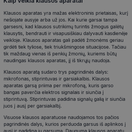
Kaip veikia klausos aparatai
Klausos aparatas yra mažas elektroninis prietaisas, kurį
Būtinieji slapukai
Statistikos slapukai
nešiojate ausyje arba už jos. Kai kurie garsai tampa
garsesni, kad klausos sutrikimų turintis žmogus galėtų
Rinkodaros slapukai
Funkciniai slapukai
klausytis, bendrauti ir visapusiškiau dalyvauti kasdienėje
Neklasifikuoti slapukai
veikloje. Klausos aparatas gali padėti žmonėms geriau
girdėti tiek tyliose, tiek triukšmingose situacijose. Tačiau
Šie slapukai yra būtini, kad galėtumėte naršyti
svetainės turinį bei naudotis jo funkcijomis. Šie
tik maždaug vienas iš penkių žmonių, kuriems būtų
slapukai atpažįsta Jūsų įrenginį, tačiau neatskleidžia
naudingas klausos aparatas, jį iš tikrųjų naudoja.
Jūsų tapatybės, taip pat nerenka informacijos. Be šių
slapukų tinklalapis neveiks tinkamai. Šie slapukai
saugomi Jūsų įrenginyje, kol slapukai atlieka savo
Klausos aparatą sudaro trys pagrindinės dalys:
funkcijas, bet ne ilgiau kaip dvejus metus.
mikrofonas, stiprintuvas ir garsiakalbis. Klausos
Šie būtinieji slapukai nustatomi automatiškai.
aparatas garsą priima per mikrofoną, kuris garso
bangas paverčia elektros signalais ir siunčia į
Teikėjas
/
Pavadinimas
Galiojimas
Aprašymas
Domenas
stiprintuvą. Stiprintuvas padidina signalų galią ir siunčia
juos į ausį per garsiakalbį.
CookieScriptConsent
11 mėnesį
Šį slapuką
CookieScript
4 savaitės
„Cookie-
optio.lt
Script.com“
Visuose klausos aparatuose naudojamos tos pačios
paslauga
naudoja
pagrindinės dalys, kurios perduoda garsus iš aplinkos į
lankytojų
ausį ir padidina jų garsumą. Dauguma klausos aparatų
slapukų