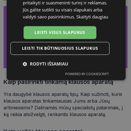
pritaikyti ir suasmeninti turinį ir reklamas.
Jūs galite sutikti su visais slapukais arba
valdyti savo pasirinkimus.
Skaityti daugiau
LEISTI VISUS SLAPUKUS
LEISTI TIK BŪTINUOSIUS SLAPUKUS
RODYTI IŠSAMIAU
POWERED BY COOKIESCRIPT
Būtinieji
Statistikos
Rinkodaros
Kaip pasirinkti tinkamą klausos aparatą
slapukai
slapukai
slapukai
Yra daugybė klausos aparatų tipų. Kaip sužinoti, kuris
klausos aparatas tinkamiausias Jums arba Jūsų
Funkciniai
Neklasifikuoti
artimiesiems? Dalinamės mūsų specialistų patarimais, į
slapukai
slapukai
ką reikia atsižvelgti, renkantis klausos aparatą.