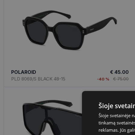
POLAROID
€ 45.00
PLD 8069/S BLACK 48-15
€ 75.00
-40 %
Šioje sveta
Šioje svetainėje 
tinkamą svetainės 
reklamas. Jūs gali