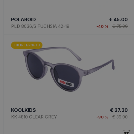
POLAROID
€ 45.00
PLD 8036/S FUCHSIA 42-19
€ 75.00
-40 %
TIK INTERNETU
KOOLKIDS
€ 27.30
KK 4810 CLEAR GREY
€ 39.00
-30 %