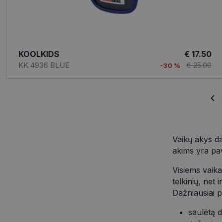
.opt
_ttp
_fbp
Met
Inc.
__kla_id
.opt
KOOLKIDS
€ 17.50
KK 4936 BLUE
€ 25.00
-30 %
_ga_40R293B266
_ttp
Vaikų akys da
akims yra pavo
Visiems vaika
telkinių, net
Dažniausiai p
saulėtą d