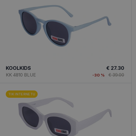
KOOLKIDS
€ 27.30
KK 4810 BLUE
€ 39.00
-30 %
TIK INTERNETU