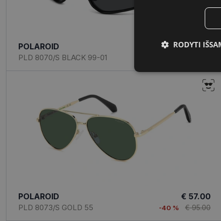
RODYTI IŠSA
POLAROID
€ 57.00
PLD 8070/S BLACK 99-01
€ 95.00
-40 %
Būtinieji
slapukai
Būtinieji slapuka
Šie slapukai yra būtin
tačiau neatskleidžia 
saugomi Jūsų įrenginyj
Šie būtinieji slapuka
POLAROID
€ 57.00
PLD 8073/S GOLD 55
€ 95.00
-40 %
Pavadinimas