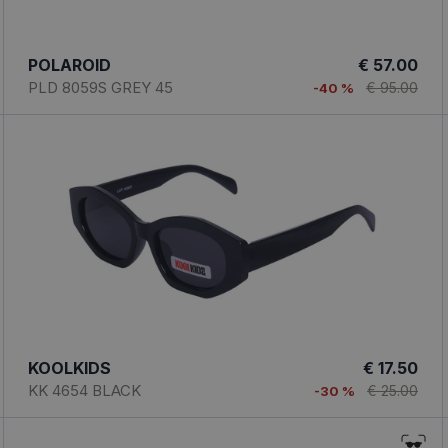
POLAROID
€ 57.00
PLD 8059S GREY 45
€ 95.00
-40 %
KOOLKIDS
€ 17.50
KK 4654 BLACK
€ 25.00
-30 %