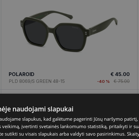
POLAROID
€ 45.00
PLD 8069/S GREEN 48-15
€ 75.00
-40 %
inėje naudojami slapukai
naudojame slapukus, kad galėtume pagerinti Jūsų naršymo patirtį, 
veikimą, įvertinti svetainės lankomumo statistiką, pritaikyti ir su
te sutikti su visais slapukais arba valdyti savo pasirinkimus.
Skait