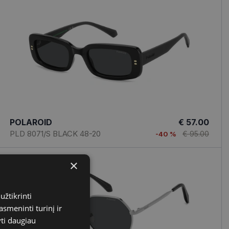
POLAROID
€ 57.00
PLD 8071/S BLACK 48-20
€ 95.00
-40 %
×
užtikrinti
asmeninti turinį ir
yti daugiau