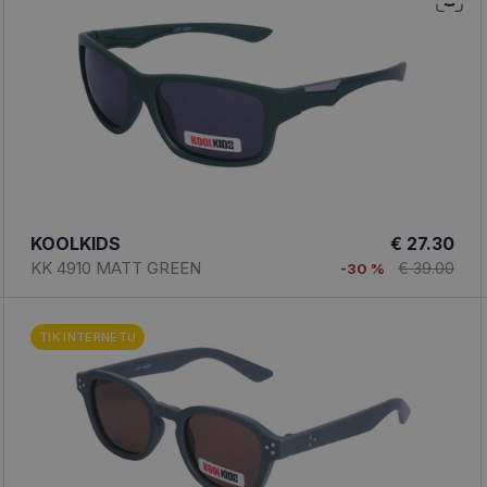
KOOLKIDS
€ 27.30
KK 4910 MATT GREEN
€ 39.00
-30 %
TIK INTERNETU