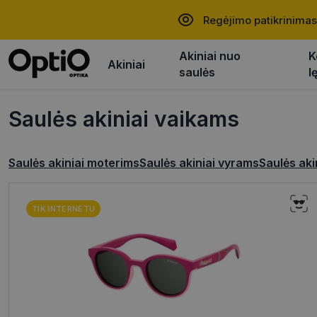
Regėjimo patikrinimas
Akiniai nuo
K
Akiniai
saulės
l
Saulės akiniai vaikams
Saulės akiniai moterims
Saulės akiniai vyrams
Saulės aki
TIK INTERNETU