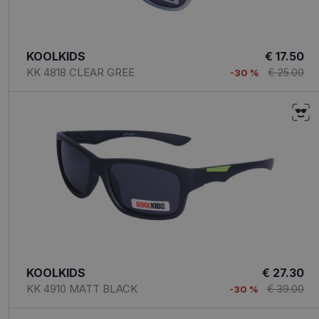
KOOLKIDS
€ 17.50
KK 4818 CLEAR GREE
€ 25.00
-30 %
KOOLKIDS
€ 27.30
KK 4910 MATT BLACK
€ 39.00
-30 %