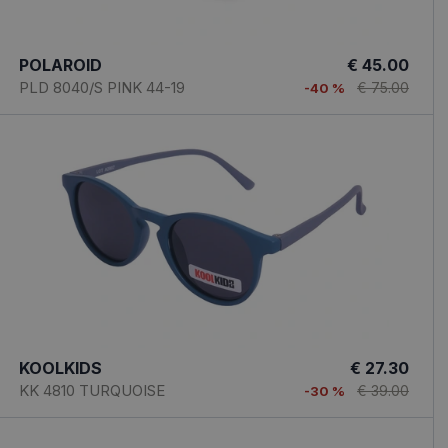
POLAROID
€ 45.00
PLD 8040/S PINK 44-19
€ 75.00
-40 %
KOOLKIDS
€ 27.30
KK 4810 TURQUOISE
€ 39.00
-30 %