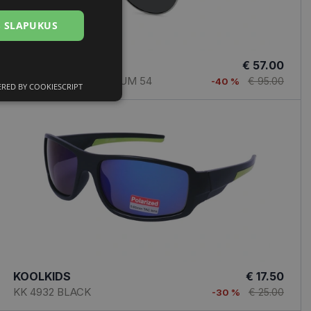
US SLAPUKUS
POLAROID
€ 57.00
PLD 8074/S RUTHENIUM 54
€ 95.00
-40 %
RED BY COOKIESCRIPT
Neklasifikuoti
slapukai
sifikuoti slapukai
įsta Jūsų įrenginį,
i. Šie slapukai
KOOLKIDS
€ 17.50
KK 4932 BLACK
€ 25.00
-30 %