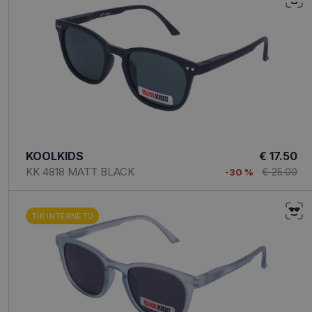
KOOLKIDS
€ 17.50
KK 4818 MATT BLACK
€ 25.00
-30 %
TIK INTERNETU