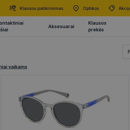
Klausos patikrinimas
Optikos
Akcij
ontaktiniai
Klausos
Aksesuarai
ęšiai
prekės
niai vaikams