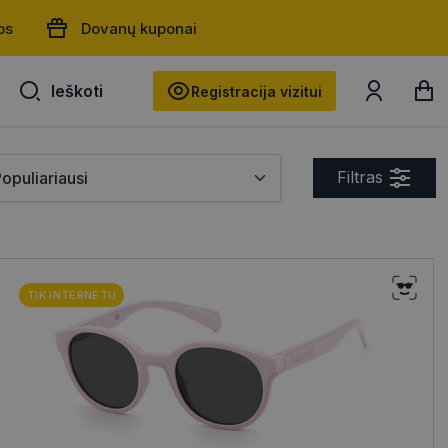
os
Dovanų kuponai
Ieškoti
Ieškoti
Registracija vizitui
Filtras
TIK INTERNETU