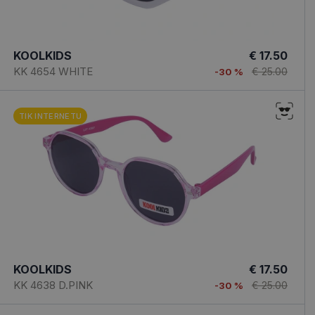
KOOLKIDS
€ 17.50
KK 4654 WHITE
€ 25.00
-30 %
TIK INTERNETU
KOOLKIDS
€ 17.50
KK 4638 D.PINK
€ 25.00
-30 %