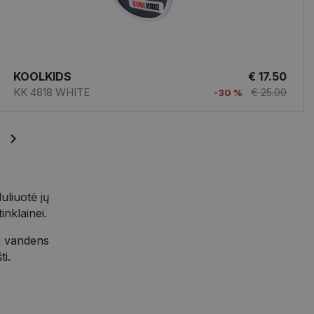
rią galutinis
svetainėje.
esį svetainėje dėl
 naudojama siekiant
ių kaip trečiųjų
nalumą.
vetainę
KOOLKIDS
€ 17.50
KK 4818 WHITE
€ 25.00
-30 %
o būseną.
esį svetainėje dėl
 naudojama siekiant
nalumą.
uliuotė jų
inklainei.
li vandens
ti.