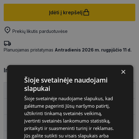
Įdėti į krepšelį
Prekių likutis parduotuvėse
Planuojamas pristatymas
Antradienis 2026 m. rugpjūčio 11 d.
Informacija apie prekę
×
Šioje svetainėje naudojami
slapukai
Prekės ženklas
KOOLKIDS
Šioje svetainėje naudojame slapukus, kad
galėtume pagerinti Jūsų naršymo patirtį,
Rėmo spalva
blue
užtikrinti tinkamą svetainės veikimą,
įvertinti svetainės lankomumo statistiką,
Rėmelio medžiaga
Plastmasinis
pritaikyti ir suasmeninti turinį ir reklamas.
Jūs galite sutikti su visais slapukais arba
Rėmelio forma
Kvadratas