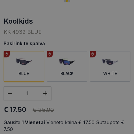
koolkids
KK 4932 BLUE
Pasirinkite spalvą
BLUE
BLACK
WHITE
€ 17.50
€ 25.00
Gausite
1
Vienetai
Vieneto kaina
€ 17.50
Sutaupote
€
7.50