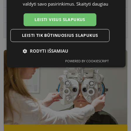
valdyti savo pasirinkimus.
Skaityti daugiau
Vartotojų grupė
Vaikams
LEISTI VISUS SLAPUKUS
lens_coating
polariz�ts
LEISTI TIK BŪTINUOSIUS SLAPUKUS
RODYTI IŠSAMIAU
POWERED BY COOKIESCRIPT
Būtinieji
Statistikos
Rinkodaros
slapukai
slapukai
slapukai
Funkciniai
Neklasifikuoti
slapukai
slapukai