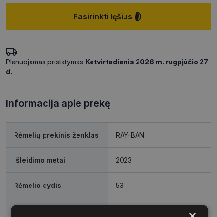
Pasirinkti lęšius
Planuojamas pristatymas
Ketvirtadienis 2026 m. rugpjūčio 27
d.
Informacija apie prekę
Rėmelių prekinis ženklas
RAY-BAN
Išleidimo metai
2023
Rėmelio dydis
53
Rėmelio dydis
M
×