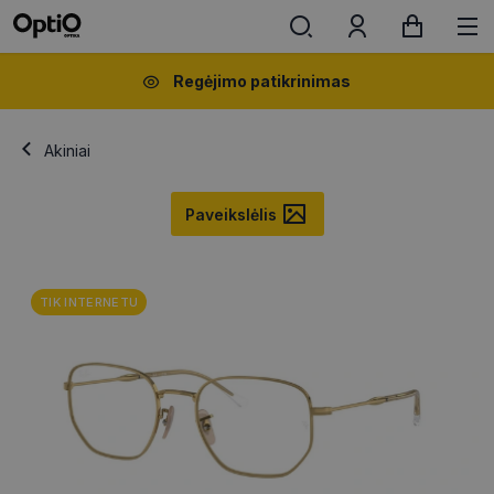
Regėjimo patikrinimas
Akiniai
Paveikslėlis
TIK INTERNETU