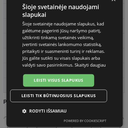
Šioje svetainėje naudojami
Rėmelio spalva
gold
slapukai
Šioje svetainėje naudojame slapukus, kad
Rėmelio tipas
Metalas
galėtume pagerinti Jūsų naršymo patirtį,
užtikrinti tinkamą svetainės veikimą,
Rėmelio forma
Kvadratas
įvertinti svetainės lankomumo statistiką,
pritaikyti ir suasmeninti turinį ir reklamas.
Vartotojų grupė
Vyrams
Jūs galite sutikti su visais slapukais arba
valdyti savo pasirinkimus.
Skaityti daugiau
Lęšio plotis
53
LEISTI VISUS SLAPUKUS
Tarpnosės plotis, mm
20
LEISTI TIK BŪTINUOSIUS SLAPUKUS
Parametrai Kaip sužinoti savo akinių dydį?
RODYTI IŠSAMIAU
POWERED BY COOKIESCRIPT
Būtinieji
Statistikos
Rinkodaros