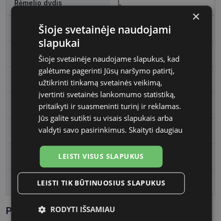
Rėmelio dydis
L
×
Šioje svetainėje naudojami
Rėmo spalva
black
slapukai
Rėmelio medžiaga
Plastmasinis
Šioje svetainėje naudojame slapukus, kad
galėtume pagerinti Jūsų naršymo patirtį,
Rėmelio forma
Ovalus
užtikrinti tinkamą svetainės veikimą,
įvertinti svetainės lankomumo statistiką,
Vartotojų grupė
Moterims
pritaikyti ir suasmeninti turinį ir reklamas.
Jūs galite sutikti su visais slapukais arba
valdyti savo pasirinkimus.
Skaityti daugiau
Lęšio plotis, mm
54
LEISTI VISUS SLAPUKUS
Tarpnosės plotis, mm
19
lens_coating
polariz�ts
LEISTI TIK BŪTINUOSIUS SLAPUKUS
RODYTI IŠSAMIAU
Parametrai Kaip sužinoti savo akinių dydį?