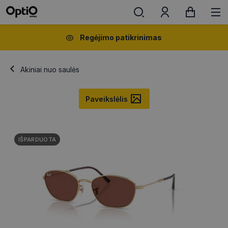
Regėjimo patikrinimas
Akiniai nuo saulės
Paveikslėlis
IŠPARDUOTA