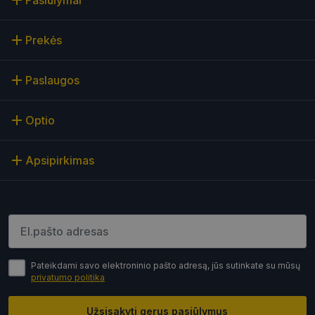
Šie slapukai yra būtini, kad galėtumėte naršyti
svetainės turinį bei naudotis jo funkcijomis. Šie
slapukai atpažįsta Jūsų įrenginį, tačiau neatskleidžia
Jūsų tapatybės, taip pat nerenka informacijos. Be šių
Prekės
slapukų tinklalapis neveiks tinkamai. Šie slapukai
saugomi Jūsų įrenginyje, kol slapukai atlieka savo
funkcijas, bet ne ilgiau kaip dvejus metus.
Paslaugos
Šie būtinieji slapukai nustatomi automatiškai.
Teikėjas
/
Optio
Pavadinimas
Galiojimas
Aprašymas
Domenas
CookieScriptConsent
11 mėnesį
Šį slapuką
CookieScript
4 savaitės
„Cookie-
optio.lt
Apsipirkimas
Script.com“
paslauga
naudoja
lankytojų
slapukų
sutikimo
Įveskite el.pašto adresą
nuostatoms
prisiminti.
Būtina, kad
Cookie-
Script.com
Pateikdami savo elektroninio pašto adresą, jūs sutinkate su mūsų
slapukų
privatumo politika
reklamjuostė
veiktų
tinkamai.
Užsisakyti gerus pasiūlymus