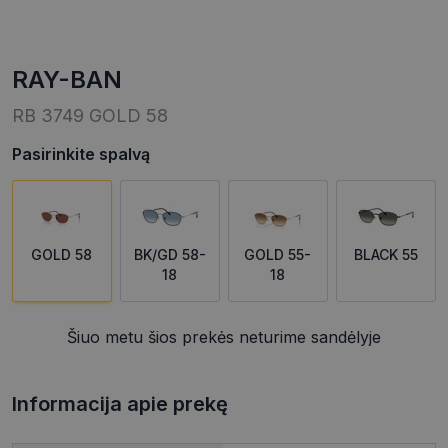
RAY-BAN
RB 3749 GOLD 58
Pasirinkite spalvą
GOLD 58
BK/GD 58-
GOLD 55-
BLACK 55
18
18
Šiuo metu šios prekės neturime sandėlyje
Informacija apie prekę