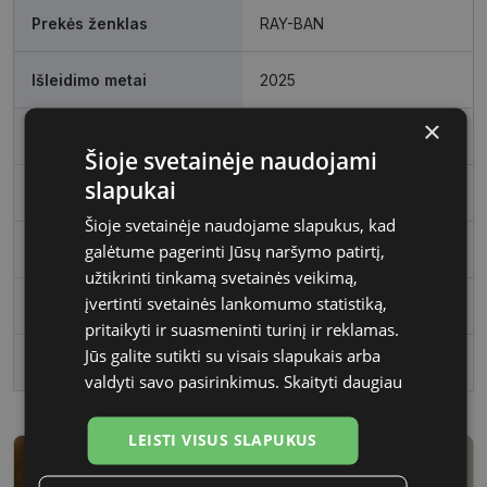
Prekės ženklas
RAY-BAN
Išleidimo metai
2025
×
Rėmelio dydis
58
Šioje svetainėje naudojami
slapukai
Rėmo spalva
gold
Šioje svetainėje naudojame slapukus, kad
Rėmelio medžiaga
Metalas
galėtume pagerinti Jūsų naršymo patirtį,
užtikrinti tinkamą svetainės veikimą,
įvertinti svetainės lankomumo statistiką,
Rėmelio forma
Stačiakampis
pritaikyti ir suasmeninti turinį ir reklamas.
Jūs galite sutikti su visais slapukais arba
Vartotojų grupė
Moterims
valdyti savo pasirinkimus.
Skaityti daugiau
LEISTI VISUS SLAPUKUS