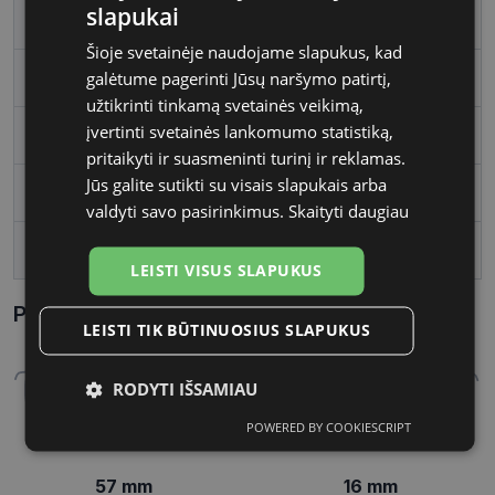
slapukai
Rėmelio tipas
Metalas
Šioje svetainėje naudojame slapukus, kad
galėtume pagerinti Jūsų naršymo patirtį,
Rėmelio forma
Ovalus
užtikrinti tinkamą svetainės veikimą,
įvertinti svetainės lankomumo statistiką,
Vartotojų grupė
Vyrams
pritaikyti ir suasmeninti turinį ir reklamas.
Jūs galite sutikti su visais slapukais arba
Lęšio plotis
57
valdyti savo pasirinkimus.
Skaityti daugiau
Tarpnosės plotis, mm
16
LEISTI VISUS SLAPUKUS
Parametrai Kaip sužinoti savo akinių dydį?
LEISTI TIK BŪTINUOSIUS SLAPUKUS
RODYTI IŠSAMIAU
POWERED BY COOKIESCRIPT
Būtinieji
Statistikos
Rinkodaros
slapukai
slapukai
slapukai
57 mm
16 mm