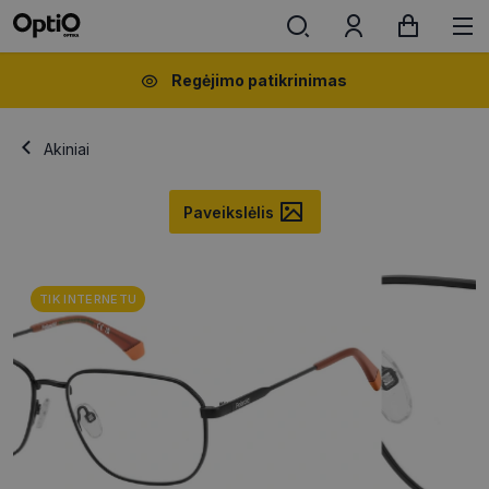
Regėjimo patikrinimas
Akiniai
Paveikslėlis
TIK INTERNETU