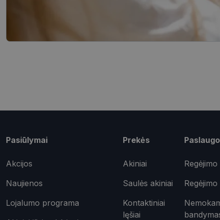
_tt_enable_cookie
shipping_country
csrftoken
Pavadinimas
ttcsid_CQD2CAJC7
Tei
Pavadinimas
ttcsid
Do
Pasiūlymai
Prekės
Paslaugo
Pavadinimas
test_cookie
Goo
.do
_ga
Akcijos
Akiniai
Regėjimo 
IDE
Goo
.do
Naujienos
Saulės akiniai
Regėjimo 
_gcl_au
Goo
Lojalumo programa
Kontaktiniai
Nemokama
.opt
_ttp
lęšiai
bandyma