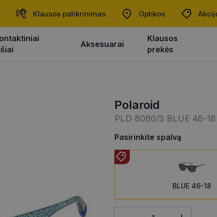
Klausos patikrinimas
Optikos
Akcij
ontaktiniai
Klausos
Aksesuarai
ęšiai
prekės
polaroid
PLD 8060/S BLUE 46-18
Pasirinkite spalvą
BLUE 46-18