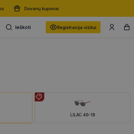
os
Dovanų kuponai
Ieškoti
Ieškoti
Registracija vizitui
LILAC 46-18