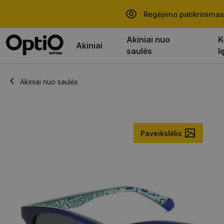
Regėjimo patikrinimas
Akiniai nuo
K
Akiniai
saulės
l
Akiniai nuo saulės
Paveikslėlis