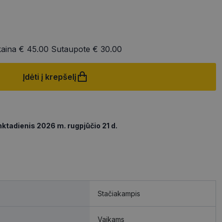
kaina
€ 45.00
Sutaupote
€ 30.00
Įdėti į krepšelį
ktadienis 2026 m. rugpjūčio 21 d.
Stačiakampis
Vaikams