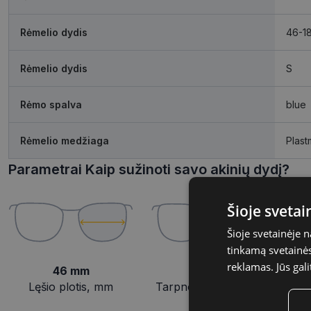
Rėmelio dydis
46-1
Rėmelio dydis
S
Rėmo spalva
blue
Rėmelio medžiaga
Plast
Parametrai Kaip sužinoti savo akinių dydį?
Šioje sveta
Šioje svetainėje 
tinkamą svetainės 
reklamas. Jūs gali
46 mm
18 mm
Lęšio plotis, mm
Tarpnosės plotis, mm