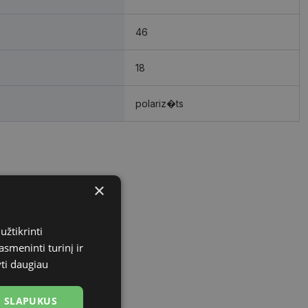
46
18
polariz�ts
×
užtikrinti
asmeninti turinį ir
yti daugiau
US SLAPUKUS