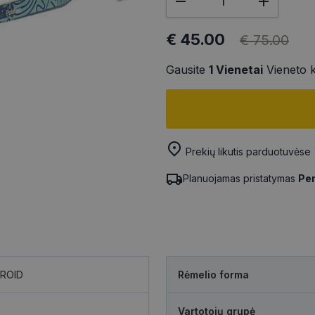
€ 45.00
€ 75.00
Gausite
1
Vienetai
Vieneto 
Prekių likutis parduotuvėse
Planuojamas pristatymas
Pen
ROID
Rėmelio forma
Vartotojų grupė