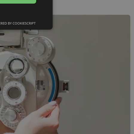
RED BY COOKIESCRIPT
Neklasifikuoti
slapukai
sifikuoti slapukai
įsta Jūsų įrenginį,
i. Šie slapukai
nkytojų slapukų
-Script.com slapukų