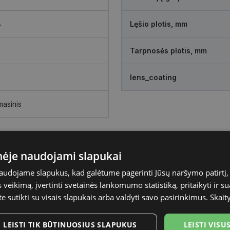
8
Lęšio plotis, mm
Tarpnosės plotis, mm
lens_coating
masinis
inėje naudojami slapukai
naudojame slapukus, kad galėtume pagerinti Jūsų naršymo patirtį, 
veikimą, įvertinti svetainės lankomumo statistiką, pritaikyti ir su
te sutikti su visais slapukais arba valdyti savo pasirinkimus.
Skait
LEISTI TIK BŪTINUOSIUS SLAPUKUS
LEISTI VIS