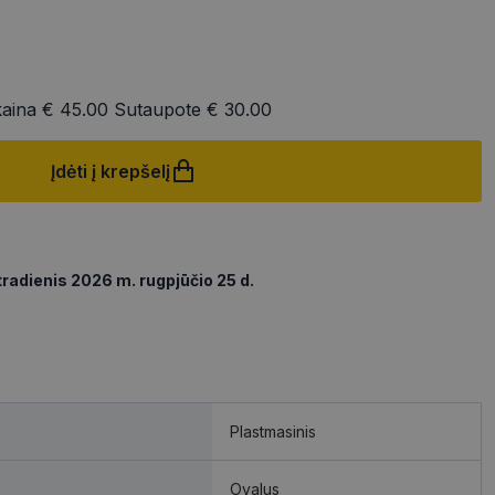
kaina
€ 45.00
Sutaupote
€ 30.00
Įdėti į krepšelį
radienis 2026 m. rugpjūčio 25 d.
Plastmasinis
Ovalus