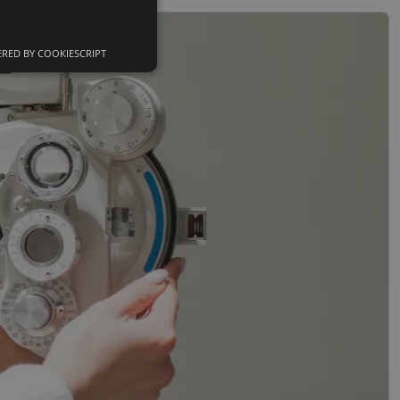
RED BY COOKIESCRIPT
Neklasifikuoti
slapukai
sifikuoti slapukai
įsta Jūsų įrenginį,
i. Šie slapukai
nkytojų slapukų
-Script.com slapukų