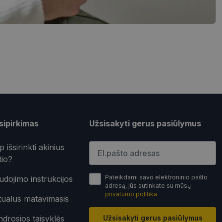
ageidavimus dėl
rimo platforma,
ainę nuo tam tikro
ormas.
Aprašymas
sipirkimas
Užsisakyti gerus pasiūlymus
 nustatytų, ar
Įveskite el.pašto adresą
p išsirinkti akinius
ics“ - tai
tio?
apie tai, kaip
laugos
rią galutinis
riant atsitiktinai
svetainėje.
ma į kiekvieną
Pateikdami savo elektroninio pašto
dojimo instrukcijos
lankytojų, seansų ir
adresą, jūs sutinkate su mūsų
apie tai, kaip
privatumo politika
rią galutinis
tualus matavimasis
svetainėje.
esį svetainėje dėl
 naudojama siekiant
ių kaip trečiųjų
drosios taisyklės
nalumą.
Užsisakyti gerus pasiūlymus