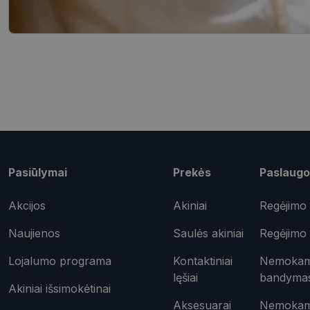
_tt_enable_cookie
shipping_country
csrftoken
Pavadinimas
ttcsid_CQD2CAJC7
Tei
Pavadinimas
ttcsid
Pasiūlymai
Prekės
Paslaugo
Do
Pavadinimas
test_cookie
Goo
Akcijos
Akiniai
Regėjimo 
.do
_ga
IDE
Goo
Naujienos
Saulės akiniai
Regėjimo 
.do
Lojalumo programa
Kontaktiniai
Nemokama
_gcl_au
Goo
.opt
lęšiai
bandyma
_ttp
Akiniai išsimokėtinai
_fbp
Aksesuarai
Nemokama
Met