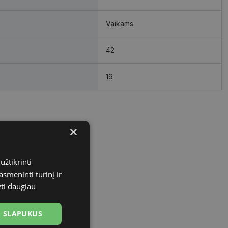
Vaikams
42
19
×
užtikrinti
asmeninti turinį ir
yti daugiau
US SLAPUKUS