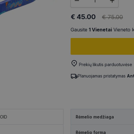
€ 45.00
€ 75.00
Gausite
1
Vienetai
Vieneto 
Prekių likutis parduotuvėse
Planuojamas pristatymas
Ant
OID
Rėmelio medžiaga
Rėmelio forma