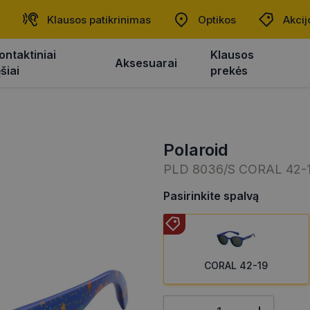
Klausos patikrinimas
Optikos
Akcij
ontaktiniai
Klausos
Aksesuarai
ęšiai
prekės
polaroid
PLD 8036/S CORAL 42-
Pasirinkite spalvą
CORAL 42-19