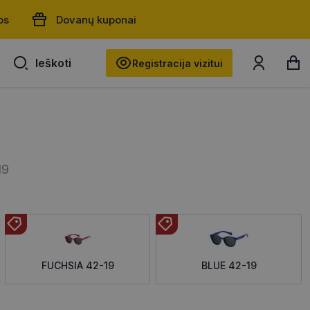
os
Dovanų kuponai
Ieškoti
Ieškoti
Registracija vizitui
19
FUCHSIA 42-19
BLUE 42-19