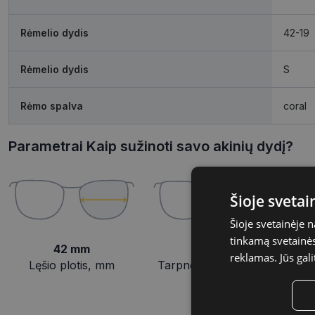
Rėmelio dydis
42-19
Rėmelio dydis
S
Rėmo spalva
coral
Parametrai Kaip sužinoti savo akinių dydį?
Šioje sveta
Šioje svetainėje 
tinkamą svetainės 
42 mm
19 mm
reklamas. Jūs gali
Lęšio plotis, mm
Tarpnosės plotis, mm