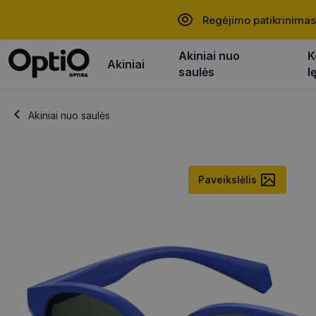
Regėjimo patikrinimas
Akiniai nuo
K
Akiniai
saulės
l
Akiniai nuo saulės
Paveikslėlis