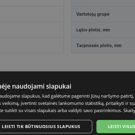
Vartotojų grupė
Lęšio plotis, mm
Tarpnosės plotis, mm
inėje naudojami slapukai
naudojame slapukus, kad galėtume pagerinti Jūsų naršymo patirtį, 
veikimą, įvertinti svetainės lankomumo statistiką, pritaikyti ir su
te sutikti su visais slapukais arba valdyti savo pasirinkimus.
Skait
LEISTI TIK BŪTINUOSIUS SLAPUKUS
LEISTI VIS