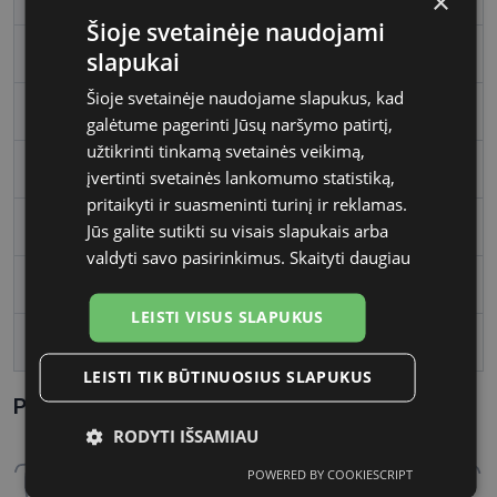
×
Šioje svetainėje naudojami
Rėmo spalva
black
slapukai
Šioje svetainėje naudojame slapukus, kad
Rėmelio medžiaga
Plastmasinis
galėtume pagerinti Jūsų naršymo patirtį,
užtikrinti tinkamą svetainės veikimą,
Rėmelio forma
Stačiakampis
įvertinti svetainės lankomumo statistiką,
pritaikyti ir suasmeninti turinį ir reklamas.
Vartotojų grupė
Vyrams
Jūs galite sutikti su visais slapukais arba
valdyti savo pasirinkimus.
Skaityti daugiau
Lęšio plotis, mm
56
LEISTI VISUS SLAPUKUS
Tarpnosės plotis, mm
16
LEISTI TIK BŪTINUOSIUS SLAPUKUS
Parametrai Kaip sužinoti savo akinių dydį?
RODYTI IŠSAMIAU
POWERED BY COOKIESCRIPT
Būtinieji
Statistikos
Rinkodaros