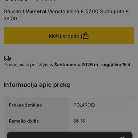
Gausite
1
Vienetai
Vieneto kaina
€ 57.00
Sutaupote
€
38.00
Įdėti į krepšelį
Planuojamas pristatymas
Šeštadienis 2026 m. rugpjūčio 15 d.
Informacija apie prekę
Prekės ženklas
POLAROID
Rėmelio dydis
56-16
Rėmelio dydis
M