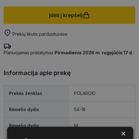
Įdėti į krepšelį
Prekių likutis parduotuvėse
Planuojamas pristatymas
Pirmadienis 2026 m. rugpjūčio 17 d.
Informacija apie prekę
Prekės ženklas
POLAROID
Rėmelio dydis
54-18
Rėmelio dydis
M
×