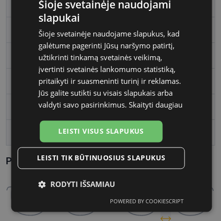
Šioje svetainėje naudojami
Rėmo spalva
havana
slapukai
Rėmelio medžiaga
Plastmasinis
Šioje svetainėje naudojame slapukus, kad
galėtume pagerinti Jūsų naršymo patirtį,
Rėmelio forma
Kvadratas
užtikrinti tinkamą svetainės veikimą,
įvertinti svetainės lankomumo statistiką,
pritaikyti ir suasmeninti turinį ir reklamas.
Vartotojų grupė
Vyrams
Jūs galite sutikti su visais slapukais arba
valdyti savo pasirinkimus.
Skaityti daugiau
Lęšio plotis, mm
54
LEISTI VISUS SLAPUKUS
Tarpnosės plotis, mm
18
LEISTI TIK BŪTINUOSIUS SLAPUKUS
Parametrai Kaip sužinoti savo akinių dydį?
RODYTI IŠSAMIAU
POWERED BY COOKIESCRIPT
Būtinieji
Statistikos
Rinkodaros
slapukai
slapukai
slapukai