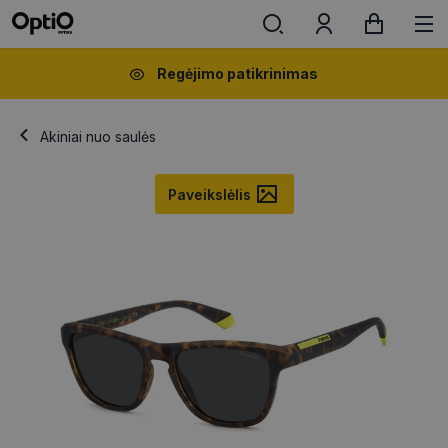
Regėjimo patikrinimas
Akiniai nuo saulės
Paveikslėlis