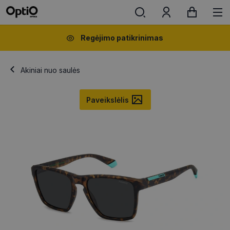
Regėjimo patikrinimas
Akiniai nuo saulės
Paveikslėlis