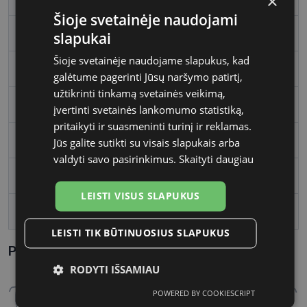
×
Šioje svetainėje naudojami
Rėmo spalva
havana
slapukai
Šioje svetainėje naudojame slapukus, kad
Rėmelio medžiaga
Plastmasinis
galėtume pagerinti Jūsų naršymo patirtį,
užtikrinti tinkamą svetainės veikimą,
Rėmelio forma
Kvadratas
įvertinti svetainės lankomumo statistiką,
pritaikyti ir suasmeninti turinį ir reklamas.
Vartotojų grupė
Vyrams
Jūs galite sutikti su visais slapukais arba
valdyti savo pasirinkimus.
Skaityti daugiau
Lęšio plotis, mm
56
LEISTI VISUS SLAPUKUS
Tarpnosės plotis, mm
18
LEISTI TIK BŪTINUOSIUS SLAPUKUS
Parametrai Kaip sužinoti savo akinių dydį?
RODYTI IŠSAMIAU
POWERED BY COOKIESCRIPT
Būtinieji
Statistikos
Rinkodaros