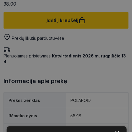
38.00
Įdėti į krepšelį
Prekių likutis parduotuvėse
Planuojamas pristatymas
Ketvirtadienis 2026 m. rugpjūčio 13
d.
Informacija apie prekę
Prekės ženklas
POLAROID
Rėmelio dydis
56-18
Rėmelio dydis
L