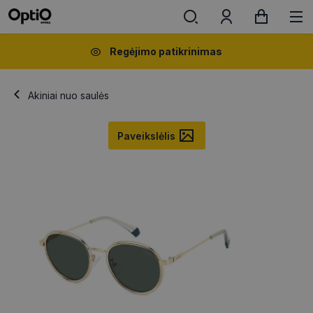
Regėjimo patikrinimas
Akiniai nuo saulės
Paveikslėlis