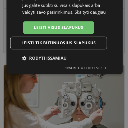
Rėmo spalva
gold
Jūs galite sutikti su visais slapukais arba
valdyti savo pasirinkimus.
Skaityti daugiau
Rėmelio medžiaga
Metalas
LEISTI VISUS SLAPUKUS
Rėmelio forma
Ovalus
LEISTI TIK BŪTINUOSIUS SLAPUKUS
Vartotojų grupė
Moterims
RODYTI IŠSAMIAU
POWERED BY COOKIESCRIPT
Būtinieji
Statistikos
Rinkodaros
slapukai
slapukai
slapukai
Funkciniai
Neklasifikuoti
slapukai
slapukai