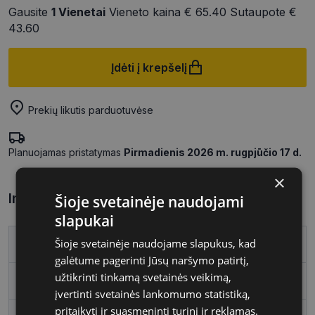
Gausite
1
Vienetai
Vieneto kaina
€ 65.40
Sutaupote
€
43.60
Įdėti į krepšelį
Prekių likutis parduotuvėse
Planuojamas pristatymas
Pirmadienis 2026 m. rugpjūčio 17 d.
×
Informacija apie prekę
Šioje svetainėje naudojami
slapukai
Šioje svetainėje naudojame slapukus, kad
Prekės ženklas
POLAROID
galėtume pagerinti Jūsų naršymo patirtį,
užtikrinti tinkamą svetainės veikimą,
Rėmelio dydis
51
įvertinti svetainės lankomumo statistiką,
pritaikyti ir suasmeninti turinį ir reklamas.