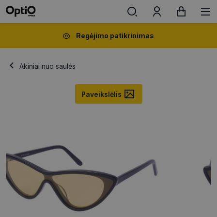
Regėjimo patikrinimas
Akiniai nuo saulės
Paveikslėlis