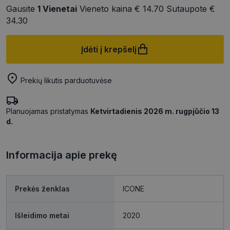
Gausite
1
Vienetai
Vieneto kaina
€ 14.70
Sutaupote
€
34.30
Įdėti į krepšelį
Prekių likutis parduotuvėse
Planuojamas pristatymas
Ketvirtadienis 2026 m. rugpjūčio 13
d.
Informacija apie prekę
Prekės ženklas
ICONE
Išleidimo metai
2020