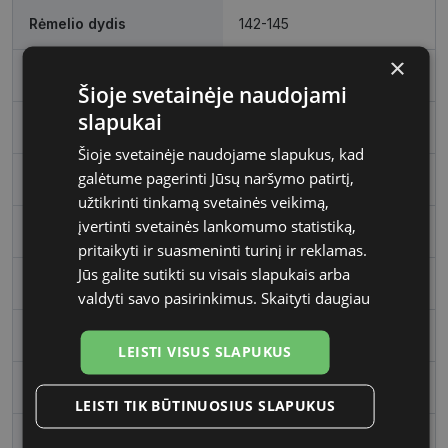
Rėmelio dydis
142-145
×
Rėmelio dydis
XL
Šioje svetainėje naudojami
slapukai
Rėmo spalva
black
Šioje svetainėje naudojame slapukus, kad
galėtume pagerinti Jūsų naršymo patirtį,
Rėmelio medžiaga
Plastmasinis
užtikrinti tinkamą svetainės veikimą,
įvertinti svetainės lankomumo statistiką,
Rėmelio forma
Stačiakampis
pritaikyti ir suasmeninti turinį ir reklamas.
Jūs galite sutikti su visais slapukais arba
Vartotojų grupė
Moterims
valdyti savo pasirinkimus.
Skaityti daugiau
Lęšio plotis, mm
142
LEISTI VISUS SLAPUKUS
Tarpnosės plotis, mm
145
LEISTI TIK BŪTINUOSIUS SLAPUKUS
lens_coating
polariz�ts