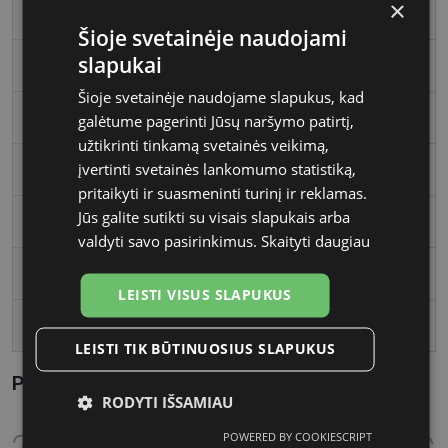
×
Rėmelio dydis
M
Šioje svetainėje naudojami
slapukai
Rėmelio spalva
brown
Šioje svetainėje naudojame slapukus, kad
Rėmelio tipas
Plastmasinis
galėtume pagerinti Jūsų naršymo patirtį,
užtikrinti tinkamą svetainės veikimą,
įvertinti svetainės lankomumo statistiką,
Rėmelio forma
Kvadratas
pritaikyti ir suasmeninti turinį ir reklamas.
Jūs galite sutikti su visais slapukais arba
Vartotojų grupė
Vyrams
valdyti savo pasirinkimus.
Skaityti daugiau
Lęšio plotis
55
LEISTI VISUS SLAPUKUS
Tarpnosės plotis, mm
16
LEISTI TIK BŪTINUOSIUS SLAPUKUS
Parametrai Kaip sužinoti savo akinių dydį?
RODYTI IŠSAMIAU
POWERED BY COOKIESCRIPT
Būtinieji
Statistikos
Rinkodaros