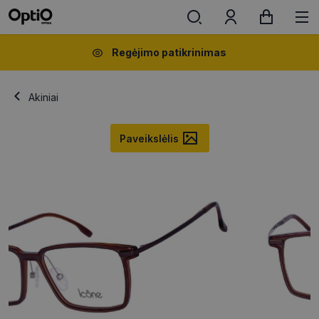
Regėjimo patikrinimas
Akiniai
Paveikslėlis