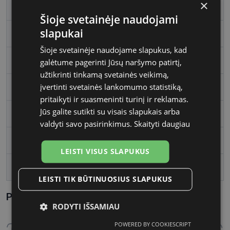
×
Rėmelio dydis
M
Šioje svetainėje naudojami
slapukai
Rėmelio spalva
sil/blue
Šioje svetainėje naudojame slapukus, kad
Rėmelio tipas
Metalas
galėtume pagerinti Jūsų naršymo patirtį,
užtikrinti tinkamą svetainės veikimą,
įvertinti svetainės lankomumo statistiką,
Rėmelio forma
Ovalus
pritaikyti ir suasmeninti turinį ir reklamas.
Jūs galite sutikti su visais slapukais arba
Vartotojų grupė
Moterims
valdyti savo pasirinkimus.
Skaityti daugiau
Lęšio plotis
55
LEISTI VISUS SLAPUKUS
Tarpnosės plotis, mm
16
LEISTI TIK BŪTINUOSIUS SLAPUKUS
Parametrai Kaip sužinoti savo akinių dydį?
RODYTI IŠSAMIAU
POWERED BY COOKIESCRIPT
Būtinieji
Statistikos
Rinkodaros