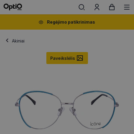
Regėjimo patikrinimas
Akiniai
Paveikslėlis