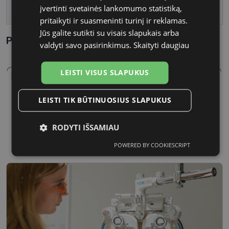
įvertinti svetainės lankomumo statistiką,
Tarpnosės plotis, mm
16
pritaikyti ir suasmeninti turinį ir reklamas.
Jūs galite sutikti su visais slapukais arba
Parametrai Kaip sužinoti savo akinių dydį?
valdyti savo pasirinkimus.
Skaityti daugiau
LEISTI VISUS SLAPUKUS
LEISTI TIK BŪTINUOSIUS SLAPUKUS
56 mm
16 mm
RODYTI IŠSAMIAU
Lęšio plotis
Tarpnosės plotis, mm
POWERED BY COOKIESCRIPT
Būtinieji
Statistikos
Rinkodaros
slapukai
slapukai
slapukai
Funkciniai
Neklasifikuoti
slapukai
slapukai