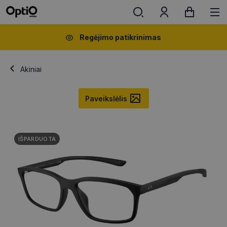
Regėjimo patikrinimas
Akiniai
Paveikslėlis
IŠPARDUOTA