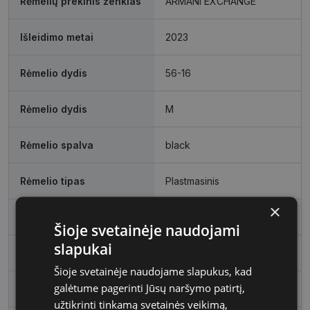
Rėmelių prekinis ženklas
ARMANI EXCHANGE
Išleidimo metai
2023
Rėmelio dydis
56-16
Rėmelio dydis
M
Rėmelio spalva
black
Rėmelio tipas
Plastmasinis
×
Rėmelio forma
Kvadratas
Šioje svetainėje naudojami
slapukai
Vartotojų grupė
Vyrams
Šioje svetainėje naudojame slapukus, kad
galėtume pagerinti Jūsų naršymo patirtį,
Lęšio plotis
56
užtikrinti tinkamą svetainės veikimą,