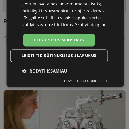
įvertinti svetainės lankomumo statistiką,
Tarpnosės plotis, mm
17
pritaikyti ir suasmeninti turinį ir reklamas.
Jūs galite sutikti su visais slapukais arba
Parametrai Kaip sužinoti savo akinių dydį?
valdyti savo pasirinkimus.
Skaityti daugiau
LEISTI VISUS SLAPUKUS
LEISTI TIK BŪTINUOSIUS SLAPUKUS
52 mm
17 mm
RODYTI IŠSAMIAU
Lęšio plotis
Tarpnosės plotis, mm
POWERED BY COOKIESCRIPT
Būtinieji
Statistikos
Rinkodaros
slapukai
slapukai
slapukai
Funkciniai
Neklasifikuoti
slapukai
slapukai