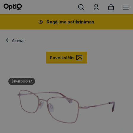
Regėjimo patikrinimas
Akiniai
Paveikslėlis
IŠPARDUOTA