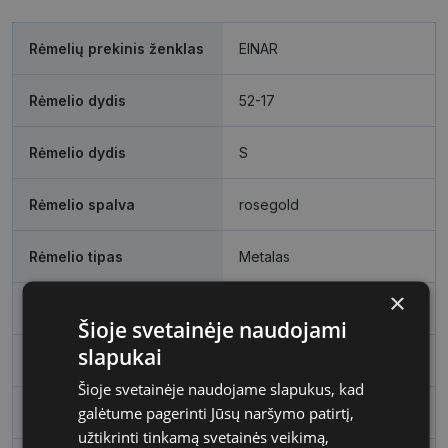
Rėmelių prekinis ženklas
EINAR
Rėmelio dydis
52-17
Rėmelio dydis
S
Rėmelio spalva
rosegold
Rėmelio tipas
Metalas
×
Rėmelio forma
Stačiakampis
Šioje svetainėje naudojami
slapukai
Vartotojų grupė
Moterims
Šioje svetainėje naudojame slapukus, kad
galėtume pagerinti Jūsų naršymo patirtį,
Lęšio plotis
52
užtikrinti tinkamą svetainės veikimą,