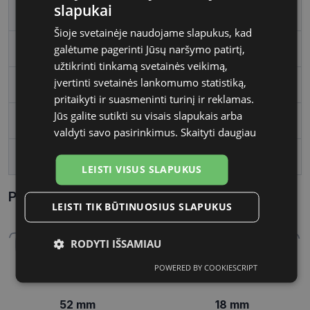
slapukai
Rėmelio tipas
Plastmasinis
Šioje svetainėje naudojame slapukus, kad
galėtume pagerinti Jūsų naršymo patirtį,
Rėmelio forma
Stačiakampis
užtikrinti tinkamą svetainės veikimą,
įvertinti svetainės lankomumo statistiką,
Vartotojų grupė
Moterims
pritaikyti ir suasmeninti turinį ir reklamas.
Jūs galite sutikti su visais slapukais arba
Lęšio plotis
52
valdyti savo pasirinkimus.
Skaityti daugiau
Tarpnosės plotis, mm
18
LEISTI VISUS SLAPUKUS
Parametrai Kaip sužinoti savo akinių dydį?
LEISTI TIK BŪTINUOSIUS SLAPUKUS
RODYTI IŠSAMIAU
POWERED BY COOKIESCRIPT
Būtinieji
Statistikos
Rinkodaros
slapukai
slapukai
slapukai
52 mm
18 mm