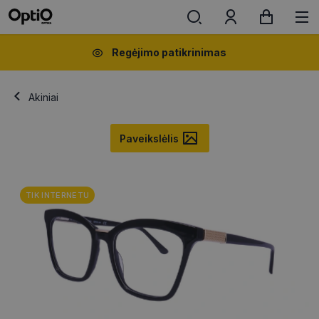
Regėjimo patikrinimas
Akiniai
Paveikslėlis
TIK INTERNETU