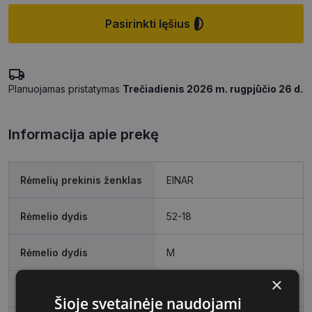
Pasirinkti lęšius
Planuojamas pristatymas
Trečiadienis 2026 m. rugpjūčio 26 d.
Informacija apie prekę
Rėmelių prekinis ženklas
EINAR
Rėmelio dydis
52-18
Rėmelio dydis
M
×
Rėmelio spalva
black
Šioje svetainėje naudojami