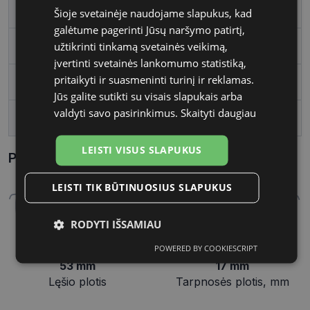
Rėmelio forma
Stačiakampis
Šioje svetainėje naudojame slapukus, kad
galėtume pagerinti Jūsų naršymo patirtį,
užtikrinti tinkamą svetainės veikimą,
Vartotojų grupė
Moterims
įvertinti svetainės lankomumo statistiką,
pritaikyti ir suasmeninti turinį ir reklamas.
Lęšio plotis
53
Jūs galite sutikti su visais slapukais arba
valdyti savo pasirinkimus.
Skaityti daugiau
Tarpnosės plotis, mm
17
LEISTI VISUS SLAPUKUS
Parametrai Kaip sužinoti savo akinių dydį?
LEISTI TIK BŪTINUOSIUS SLAPUKUS
RODYTI IŠSAMIAU
POWERED BY COOKIESCRIPT
Būtinieji
Statistikos
Rinkodaros
53 mm
17 mm
slapukai
slapukai
slapukai
Lęšio plotis
Tarpnosės plotis, mm