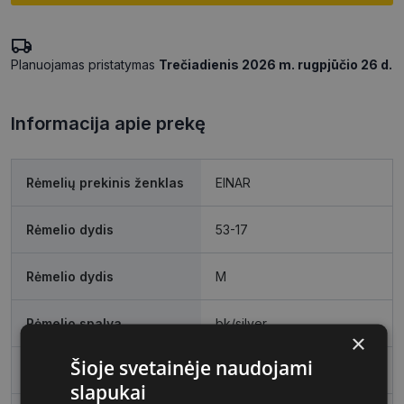
Planuojamas pristatymas
Trečiadienis 2026 m. rugpjūčio 26 d.
Informacija apie prekę
Rėmelių prekinis ženklas
EINAR
Rėmelio dydis
53-17
Rėmelio dydis
M
Rėmelio spalva
bk/silver
×
Šioje svetainėje naudojami
Rėmelio tipas
Metalas
slapukai