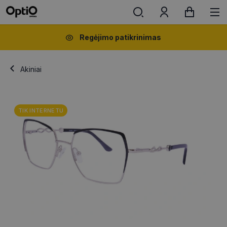
Regėjimo patikrinimas
Akiniai
TIK INTERNETU