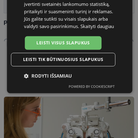
įvertinti svetainės lankomumo statistiką,
Tarpnosės plotis, mm
20
pritaikyti ir suasmeninti turinį ir reklamas.
Jūs galite sutikti su visais slapukais arba
Parametrai Kaip sužinoti savo akinių dydį?
valdyti savo pasirinkimus.
Skaityti daugiau
LEISTI VISUS SLAPUKUS
LEISTI TIK BŪTINUOSIUS SLAPUKUS
50 mm
20 mm
RODYTI IŠSAMIAU
Lęšio plotis
Tarpnosės plotis, mm
POWERED BY COOKIESCRIPT
Būtinieji
Statistikos
Rinkodaros
slapukai
slapukai
slapukai
Funkciniai
Neklasifikuoti
slapukai
slapukai