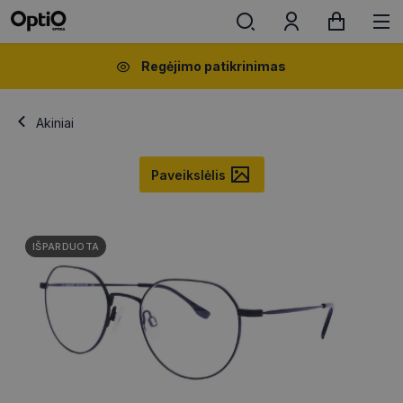
Regėjimo patikrinimas
Akiniai
Paveikslėlis
IŠPARDUOTA