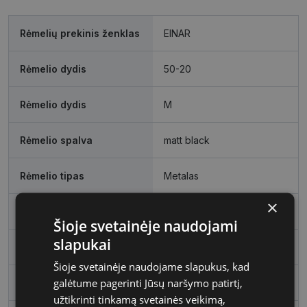
Rėmelių prekinis ženklas
EINAR
Rėmelio dydis
50-20
Rėmelio dydis
M
Rėmelio spalva
matt black
Rėmelio tipas
Metalas
×
Rėmelio forma
Ovalus
Šioje svetainėje naudojami
slapukai
Vartotojų grupė
Vyrams
Šioje svetainėje naudojame slapukus, kad
galėtume pagerinti Jūsų naršymo patirtį,
Lęšio plotis
50
užtikrinti tinkamą svetainės veikimą,