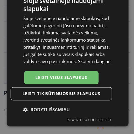
Šioje svetainėje naudojami
slapukai
Rėmelio tipas
Metalas
Šioje svetainėje naudojame slapukus, kad
galėtume pagerinti Jūsų naršymo patirtį,
Rėmelio forma
Kvadratas
užtikrinti tinkamą svetainės veikimą,
įvertinti svetainės lankomumo statistiką,
Vartotojų grupė
Vyrams
pritaikyti ir suasmeninti turinį ir reklamas.
Jūs galite sutikti su visais slapukais arba
Lęšio plotis
55
valdyti savo pasirinkimus.
Skaityti daugiau
Tarpnosės plotis, mm
16
LEISTI VISUS SLAPUKUS
Parametrai Kaip sužinoti savo akinių dydį?
LEISTI TIK BŪTINUOSIUS SLAPUKUS
RODYTI IŠSAMIAU
POWERED BY COOKIESCRIPT
Būtinieji
Statistikos
Rinkodaros
slapukai
slapukai
slapukai