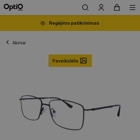
Regėjimo patikrinimas
Akiniai
Paveikslėlis