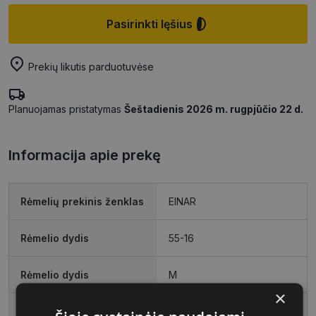
Pasirinkti lęšius
Prekių likutis parduotuvėse
Planuojamas pristatymas
Šeštadienis 2026 m. rugpjūčio 22 d.
Informacija apie prekę
Rėmelių prekinis ženklas
EINAR
Rėmelio dydis
55-16
Rėmelio dydis
M
×
Rėmelio spalva
matt black