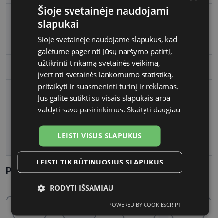
Šioje svetainėje naudojami
Rėmelio spalva
brown tort
slapukai
Šioje svetainėje naudojame slapukus, kad
Rėmelio tipas
Plastmasinis
galėtume pagerinti Jūsų naršymo patirtį,
užtikrinti tinkamą svetainės veikimą,
Rėmelio forma
Kvadratas
įvertinti svetainės lankomumo statistiką,
pritaikyti ir suasmeninti turinį ir reklamas.
Vartotojų grupė
Vyrams
Jūs galite sutikti su visais slapukais arba
valdyti savo pasirinkimus.
Skaityti daugiau
Lęšio plotis
53
LEISTI VISUS SLAPUKUS
Tarpnosės plotis, mm
19
LEISTI TIK BŪTINUOSIUS SLAPUKUS
Parametrai Kaip sužinoti savo akinių dydį?
RODYTI IŠSAMIAU
POWERED BY COOKIESCRIPT
Būtinieji
Statistikos
Rinkodaros
slapukai
slapukai
slapukai