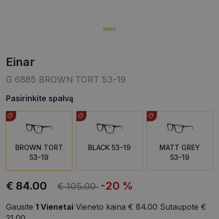
einar
G 6885 BROWN TORT 53-19
Pasirinkite spalvą
BROWN TORT
BLACK 53-19
MATT GREY
53-19
53-19
€ 84.00
-20 %
€ 105.00
Gausite
1
Vienetai
Vieneto kaina
€ 84.00
Sutaupote
€
21.00