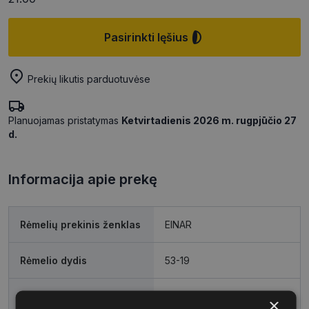
Pasirinkti lęšius
Prekių likutis parduotuvėse
Planuojamas pristatymas
Ketvirtadienis 2026 m. rugpjūčio 27
d.
Informacija apie prekę
Rėmelių prekinis ženklas
EINAR
Rėmelio dydis
53-19
Rėmelio dydis
M
×