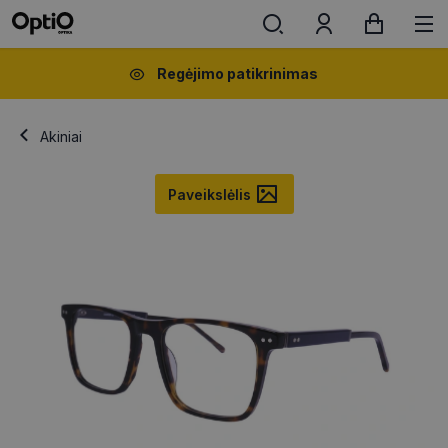
Regėjimo patikrinimas
Akiniai
Paveikslėlis