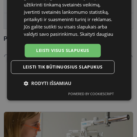
užtikrinti tinkamą svetainės veikimą,
Lęšio plotis
56
įvertinti svetainės lankomumo statistiką,
pritaikyti ir suasmeninti turinį ir reklamas.
Tarpnosės plotis, mm
17
Jūs galite sutikti su visais slapukais arba
valdyti savo pasirinkimus.
Skaityti daugiau
Parametrai Kaip sužinoti savo akinių dydį?
LEISTI VISUS SLAPUKUS
LEISTI TIK BŪTINUOSIUS SLAPUKUS
RODYTI IŠSAMIAU
56 mm
17 mm
Lęšio plotis
Tarpnosės plotis, mm
POWERED BY COOKIESCRIPT
Būtinieji
Statistikos
Rinkodaros
slapukai
slapukai
slapukai
Funkciniai
Neklasifikuoti
slapukai
slapukai