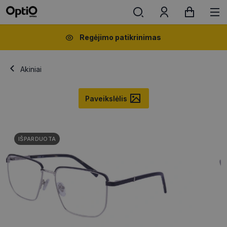
Regėjimo patikrinimas
Akiniai
Paveikslėlis
IŠPARDUOTA