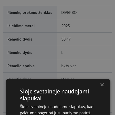
Rėmelių prekinis ženklas
DIVERSO
Išleidimo metai
2025
Rėmelio dydis
56-17
Rėmelio dydis
L
Rėmelio spalva
bk/silver
Rėmelio tipas
Metalas
×
Šioje svetainėje naudojami
Rėmelio forma
Kvadratas
slapukai
Vartotojų grupė
Vyrams
Šioje svetainėje naudojame slapukus, kad
galėtume pagerinti Jūsų naršymo patirtį,