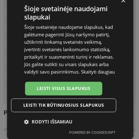
×
Šioje svetainėje naudojami
Rėmelio spalva
blue
slapukai
Šioje svetainėje naudojame slapukus, kad
Rėmelio tipas
Plastmasinis
galėtume pagerinti Jūsų naršymo patirtį,
užtikrinti tinkamą svetainės veikimą,
Rėmelio forma
Kvadratas
įvertinti svetainės lankomumo statistiką,
pritaikyti ir suasmeninti turinį ir reklamas.
Vartotojų grupė
Vyrams
Jūs galite sutikti su visais slapukais arba
valdyti savo pasirinkimus.
Skaityti daugiau
Lęšio plotis
54
LEISTI VISUS SLAPUKUS
Tarpnosės plotis, mm
17
LEISTI TIK BŪTINUOSIUS SLAPUKUS
Parametrai Kaip sužinoti savo akinių dydį?
RODYTI IŠSAMIAU
POWERED BY COOKIESCRIPT
Būtinieji
Statistikos
Rinkodaros