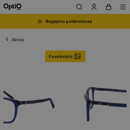
Regėjimo patikrinimas
Akiniai
Paveikslėlis