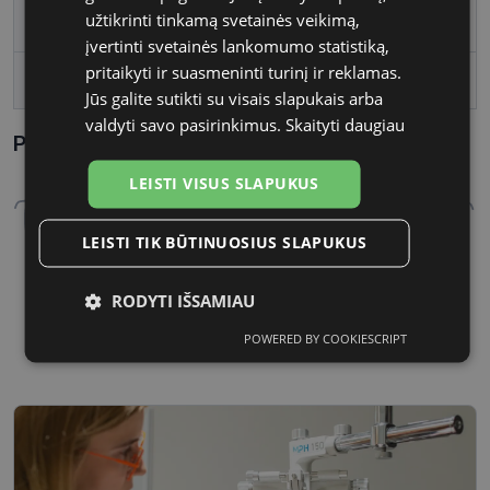
užtikrinti tinkamą svetainės veikimą,
Tarpnosės plotis, mm
22
įvertinti svetainės lankomumo statistiką,
pritaikyti ir suasmeninti turinį ir reklamas.
lens_coating
polariz�ts
Jūs galite sutikti su visais slapukais arba
valdyti savo pasirinkimus.
Skaityti daugiau
Parametrai Kaip sužinoti savo akinių dydį?
LEISTI VISUS SLAPUKUS
LEISTI TIK BŪTINUOSIUS SLAPUKUS
RODYTI IŠSAMIAU
51 mm
22 mm
Lęšio plotis, mm
Tarpnosės plotis, mm
POWERED BY COOKIESCRIPT
Būtinieji
Statistikos
Rinkodaros
slapukai
slapukai
slapukai
Funkciniai
Neklasifikuoti
slapukai
slapukai