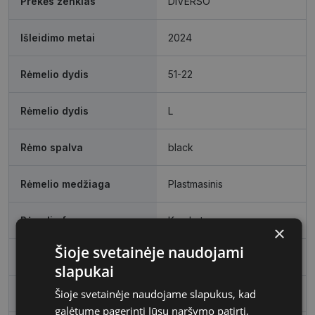
Prekės ženklas
DIVERSO
Išleidimo metai
2024
Rėmelio dydis
51-22
Rėmelio dydis
L
Rėmo spalva
black
Rėmelio medžiaga
Plastmasinis
Rėmelio forma
Kvadratas
×
Šioje svetainėje naudojami
Vartotojų grupė
Moterims
slapukai
Šioje svetainėje naudojame slapukus, kad
Lęšio plotis, mm
51
galėtume pagerinti Jūsų naršymo patirtį,