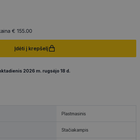
kaina
€ 155.00
Įdėti į krepšelį
ktadienis 2026 m. rugsėjo 18 d.
Plastmasinis
Stačiakampis