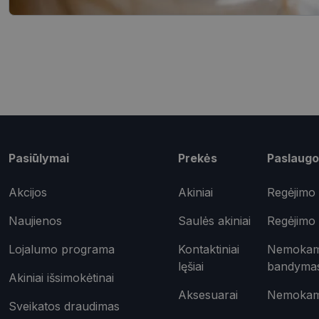
shipping_country
csrftoken
Pavadinimas
ttcsid_CQD2CAJC7
Pasiūlymai
Prekės
Paslaugo
Tei
Pavadinimas
ttcsid
Do
Pavadinimas
test_cookie
Goo
Akcijos
Akiniai
Regėjimo 
.do
_ga
Naujienos
Saulės akiniai
Regėjimo 
IDE
Goo
.do
Lojalumo programa
Kontaktiniai
Nemokama
_gcl_au
Goo
lęšiai
bandyma
.opt
Akiniai išsimokėtinai
_ttp
Aksesuarai
Nemokama
_fbp
Met
Sveikatos draudimas
Inc.