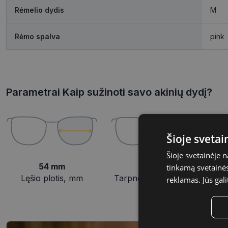
Rėmelio dydis
M
Rėmo spalva
pink
Parametrai Kaip sužinoti savo akinių dydį?
Šioje sveta
Šioje svetainėje 
54 mm
18 mm
tinkamą svetainės 
Lęšio plotis, mm
Tarpnosės plotis, mm
reklamas. Jūs gali