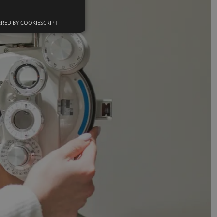
RED BY COOKIESCRIPT
Neklasifikuoti
slapukai
sifikuoti slapukai
įsta Jūsų įrenginį,
i. Šie slapukai
nkytojų slapukų
-Script.com slapukų
ageidavimus dėl