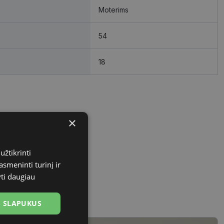
Moterims
54
18
×
užtikrinti
asmeninti turinį ir
yti daugiau
US SLAPUKUS