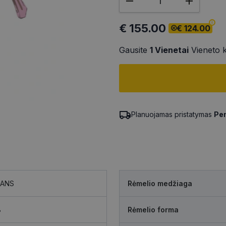
€ 155.00
€ 124.00
Gausite
1
Vienetai
Vieneto 
Planuojamas pristatymas
Pen
EANS
Rėmelio medžiaga
8
Rėmelio forma