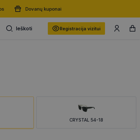
os
Dovanų kuponai
Ieškoti
Ieškoti
Registracija vizitui
CRYSTAL 54-18