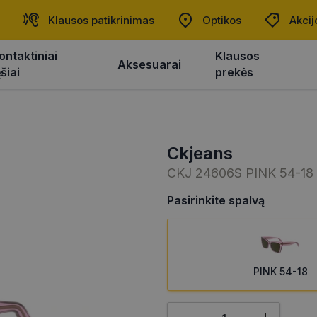
Klausos patikrinimas
Optikos
Akcij
ontaktiniai
Klausos
Aksesuarai
ęšiai
prekės
ckjeans
CKJ 24606S PINK 54-18
Pasirinkite spalvą
PINK 54-18