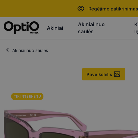
Regėjimo patikrinimas
Akiniai nuo
K
Akiniai
saulės
l
Akiniai nuo saulės
Paveikslėlis
TIK INTERNETU