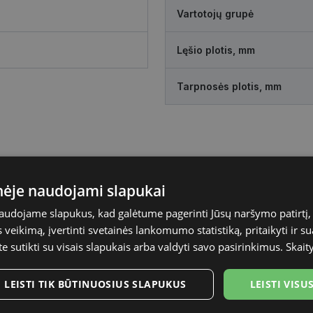
Vartotojų grupė
Lęšio plotis, mm
Tarpnosės plotis, mm
inėje naudojami slapukai
naudojame slapukus, kad galėtume pagerinti Jūsų naršymo patirtį, 
veikimą, įvertinti svetainės lankomumo statistiką, pritaikyti ir su
te sutikti su visais slapukais arba valdyti savo pasirinkimus.
Skait
LEISTI TIK BŪTINUOSIUS SLAPUKUS
LEISTI VIS