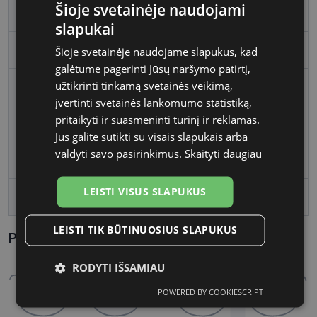
Šioje svetainėje naudojami
Rėmelio spalva
ruth/blue
slapukai
Rėmelio tipas
Metalas
Šioje svetainėje naudojame slapukus, kad
galėtume pagerinti Jūsų naršymo patirtį,
užtikrinti tinkamą svetainės veikimą,
Rėmelio forma
Kvadratas
įvertinti svetainės lankomumo statistiką,
pritaikyti ir suasmeninti turinį ir reklamas.
Vartotojų grupė
Vyrams
Jūs galite sutikti su visais slapukais arba
valdyti savo pasirinkimus.
Skaityti daugiau
Lęšio plotis
58
LEISTI VISUS SLAPUKUS
Tarpnosės plotis, mm
19
LEISTI TIK BŪTINUOSIUS SLAPUKUS
Parametrai Kaip sužinoti savo akinių dydį?
RODYTI IŠSAMIAU
POWERED BY COOKIESCRIPT
Būtinieji
Statistikos
Rinkodaros
slapukai
slapukai
slapukai