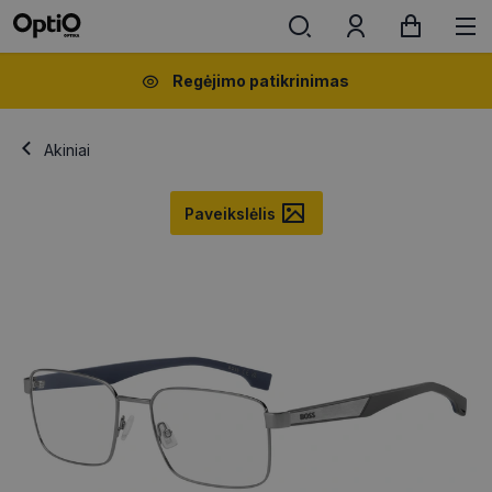
Regėjimo patikrinimas
Akiniai
Paveikslėlis