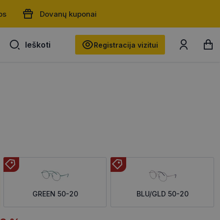
os
Dovanų kuponai
Ieškoti
Ieškoti
Registracija vizitui
0
GREEN 50-20
BLU/GLD 50-20