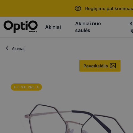
Regėjimo patikrinimas
Akiniai nuo
K
Akiniai
saulės
l
Akiniai
Paveikslėlis
TIK INTERNETU