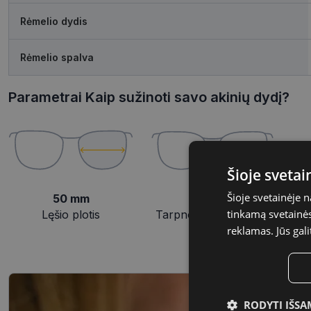
Rėmelio dydis
Rėmelio spalva
Parametrai Kaip sužinoti savo akinių dydį?
Šioje sveta
Šioje svetainėje 
50 mm
20 mm
tinkamą svetainės 
Lęšio plotis
Tarpnosės plotis, mm
reklamas. Jūs gali
RODYTI IŠSA