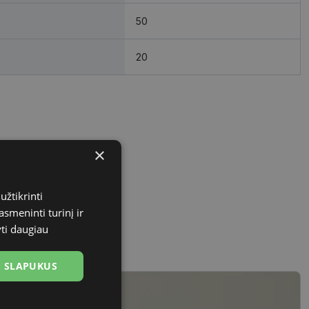
50
20
×
užtikrinti
asmeninti turinį ir
yti daugiau
US SLAPUKUS