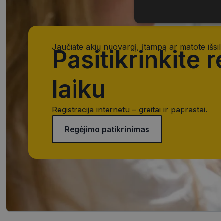
Būtinieji
slapukai
Jaučiate akių nuovargį, įtampą ar matote išsil
Pasitikrinkite 
laiku
Būtinieji slapuka
Registracija internetu – greitai ir paprastai.
Šie slapukai yra būtin
tačiau neatskleidžia 
Regėjimo patikrinimas
saugomi Jūsų įrenginyj
Šie būtinieji slapuka
Pavadinimas
CookieScriptConse
_tt_enable_cookie