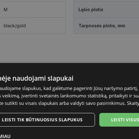
M
Lęšio plotis
black/gold
Tarpnosės plotis, mm
inėje naudojami slapukai
naudojame slapukus, kad galėtume pagerinti Jūsų naršymo patirtį, 
veikimą, įvertinti svetainės lankomumo statistiką, pritaikyti ir su
te sutikti su visais slapukais arba valdyti savo pasirinkimus.
Skait
LEISTI TIK BŪTINUOSIUS SLAPUKUS
LEISTI VIS
MIAU