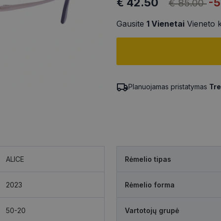
€ 42.50
-
€ 85.00
Gausite
1
Vienetai
Vieneto 
Planuojamas pristatymas
Tre
ALICE
Rėmelio tipas
2023
Rėmelio forma
50-20
Vartotojų grupė