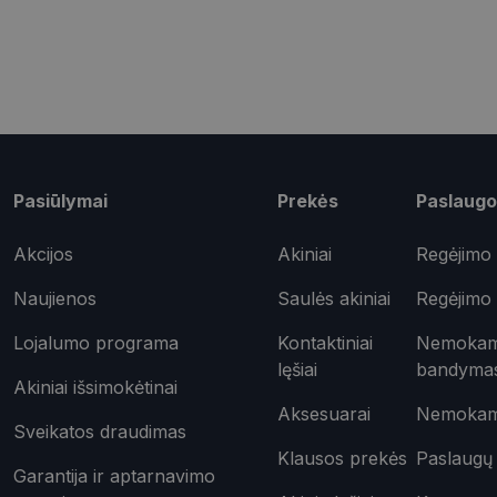
shipping_country
csrftoken
Pavadinimas
Pasiūlymai
Prekės
Paslaugo
ttcsid_CQD2CAJC7
Tei
Pavadinimas
ttcsid
Do
Akcijos
Akiniai
Regėjimo 
Pavadinimas
test_cookie
Goo
.do
Naujienos
Saulės akiniai
Regėjimo 
_ga
IDE
Goo
.do
Lojalumo programa
Kontaktiniai
Nemokama
lęšiai
bandyma
Akiniai išsimokėtinai
_gcl_au
Goo
.opt
Aksesuarai
Nemokama
_ttp
Sveikatos draudimas
_fbp
Met
Klausos prekės
Paslaugų 
Inc.
Garantija ir aptarnavimo
__kla_id
.opt