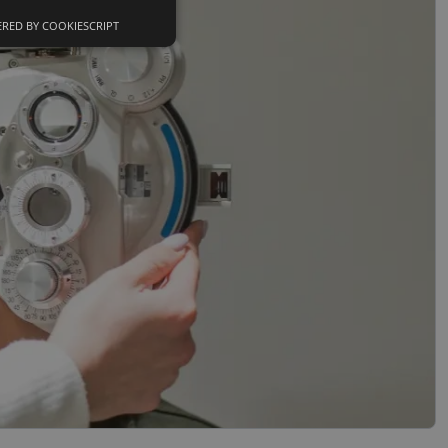
RED BY COOKIESCRIPT
Neklasifikuoti
slapukai
sifikuoti slapukai
įsta Jūsų įrenginį,
i. Šie slapukai
nkytojų slapukų
-Script.com slapukų
ageidavimus dėl