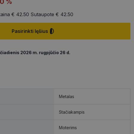
50 %
kaina
€ 42.50
Sutaupote
€ 42.50
Pasirinkti lęšius
čiadienis 2026 m. rugpjūčio 26 d.
Metalas
Stačiakampis
Moterims