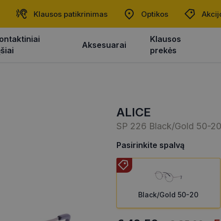
Klausos patikrinimas
Optikos
Akcij
ontaktiniai
Klausos
Aksesuarai
ęšiai
prekės
ALICE
SP 226 Black/Gold 50-2
Pasirinkite spalvą
Black/Gold 50-20