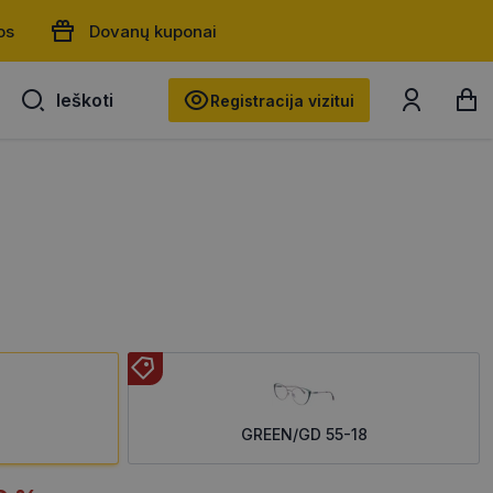
os
Dovanų kuponai
Ieškoti
Ieškoti
Registracija vizitui
GREEN/GD 55-18