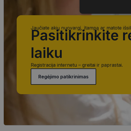
Būtinieji
slapukai
Jaučiate akių nuovargį, įtampą ar matote išsil
Pasitikrinkite 
laiku
Būtinieji slapuka
Registracija internetu – greitai ir paprastai.
Šie slapukai yra būtin
tačiau neatskleidžia 
Regėjimo patikrinimas
saugomi Jūsų įrenginyj
Šie būtinieji slapuka
Pavadinimas
CookieScriptConse
_tt_enable_cookie