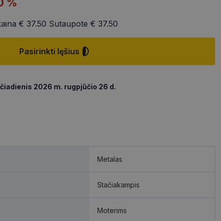
0 %
kaina
€ 37.50
Sutaupote
€ 37.50
Pasirinkti lęšius
čiadienis 2026 m. rugpjūčio 26 d.
Metalas
Stačiakampis
Moterims