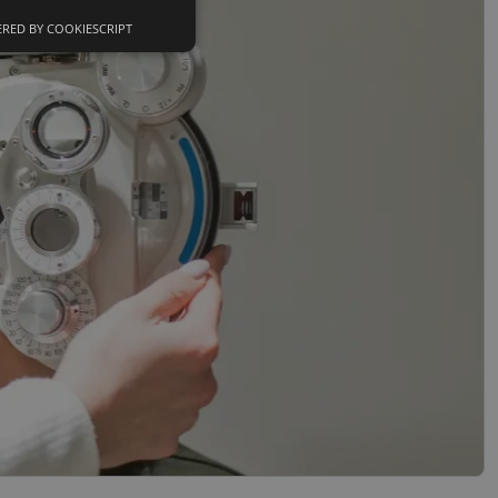
RED BY COOKIESCRIPT
Neklasifikuoti
slapukai
sifikuoti slapukai
įsta Jūsų įrenginį,
i. Šie slapukai
nkytojų slapukų
-Script.com slapukų
ageidavimus dėl