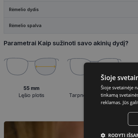
Rėmelio dydis
Rėmelio spalva
Parametrai Kaip sužinoti savo akinių dydį?
Šioje sveta
Šioje svetainėje 
55 mm
18 mm
tinkamą svetainės 
Lęšio plotis
Tarpnosės plotis, mm
reklamas. Jūs gali
RODYTI IŠSA