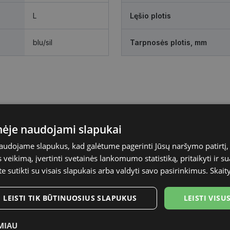
L
Lęšio plotis
blu/sil
Tarpnosės plotis, mm
inėje naudojami slapukai
naudojame slapukus, kad galėtume pagerinti Jūsų naršymo patirtį, 
veikimą, įvertinti svetainės lankomumo statistiką, pritaikyti ir su
te sutikti su visais slapukais arba valdyti savo pasirinkimus.
Skait
LEISTI TIK BŪTINUOSIUS SLAPUKUS
LEISTI VIS
MIAU