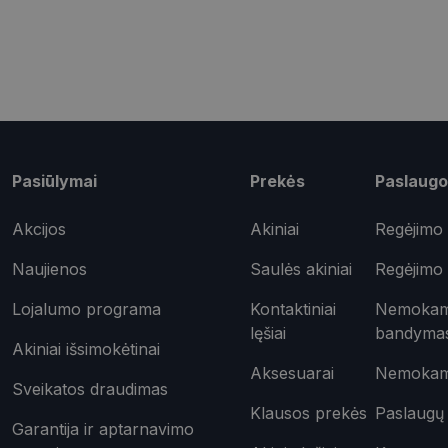
shipping_country
csrftoken
Pavadinimas
Pasiūlymai
Prekės
Paslaugo
ttcsid_CQD2CAJC7
Tei
Pavadinimas
ttcsid
Do
Akcijos
Akiniai
Regėjimo 
Pavadinimas
test_cookie
Goo
.do
Naujienos
Saulės akiniai
Regėjimo 
_ga
IDE
Goo
.do
Lojalumo programa
Kontaktiniai
Nemokama
lęšiai
bandyma
Akiniai išsimokėtinai
_gcl_au
Goo
.opt
Aksesuarai
Nemokama
_ttp
Sveikatos draudimas
_fbp
Met
Klausos prekės
Paslaugų 
Inc.
Garantija ir aptarnavimo
__kla_id
.opt