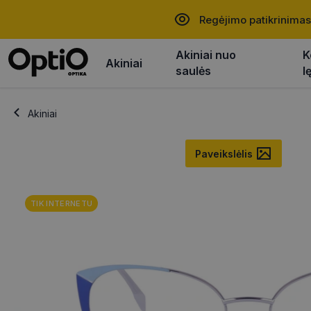
Regėjimo patikrinimas
Akiniai nuo
K
Akiniai
saulės
l
Akiniai
Paveikslėlis
TIK INTERNETU