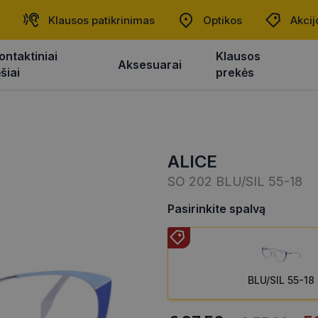
Klausos patikrinimas
Optikos
Akcij
ontaktiniai
Klausos
Aksesuarai
ęšiai
prekės
ALICE
SO 202 BLU/SIL 55-18
Pasirinkite spalvą
BLU/SIL 55-18