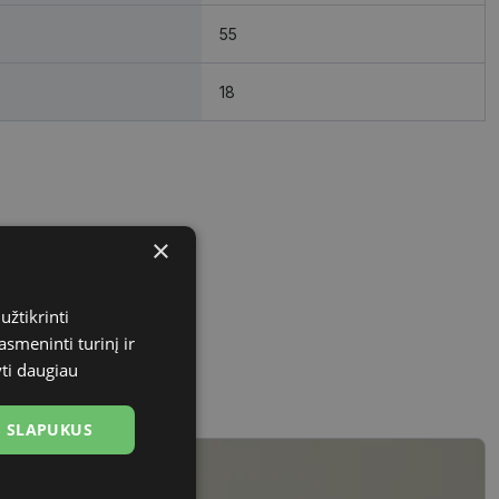
55
18
×
užtikrinti
asmeninti turinį ir
yti daugiau
US SLAPUKUS