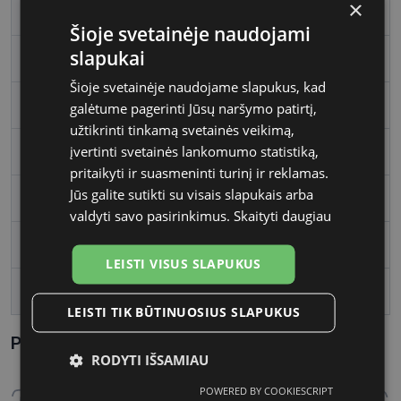
×
Rėmelio dydis
M
Šioje svetainėje naudojami
slapukai
Rėmelio spalva
green/mosa
Šioje svetainėje naudojame slapukus, kad
Rėmelio tipas
Metalas
galėtume pagerinti Jūsų naršymo patirtį,
užtikrinti tinkamą svetainės veikimą,
įvertinti svetainės lankomumo statistiką,
Rėmelio forma
Stačiakampis
pritaikyti ir suasmeninti turinį ir reklamas.
Jūs galite sutikti su visais slapukais arba
Vartotojų grupė
Moterims
valdyti savo pasirinkimus.
Skaityti daugiau
Lęšio plotis
55
LEISTI VISUS SLAPUKUS
Tarpnosės plotis, mm
17
LEISTI TIK BŪTINUOSIUS SLAPUKUS
Parametrai Kaip sužinoti savo akinių dydį?
RODYTI IŠSAMIAU
POWERED BY COOKIESCRIPT
Būtinieji
Statistikos
Rinkodaros