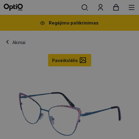
Regėjimo patikrinimas
Akiniai
Paveikslėlis