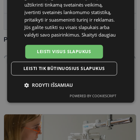
užtikrinti tinkamą svetainės veikimą,
Lęšio plotis
54
įvertinti svetainės lankomumo statistiką,
pritaikyti ir suasmeninti turinį ir reklamas.
Tarpnosės plotis, mm
18
Jūs galite sutikti su visais slapukais arba
valdyti savo pasirinkimus.
Skaityti daugiau
Parametrai Kaip sužinoti savo akinių dydį?
LEISTI VISUS SLAPUKUS
LEISTI TIK BŪTINUOSIUS SLAPUKUS
RODYTI IŠSAMIAU
54 mm
18 mm
Lęšio plotis
Tarpnosės plotis, mm
POWERED BY COOKIESCRIPT
Būtinieji
Statistikos
Rinkodaros
slapukai
slapukai
slapukai
Funkciniai
Neklasifikuoti
slapukai
slapukai