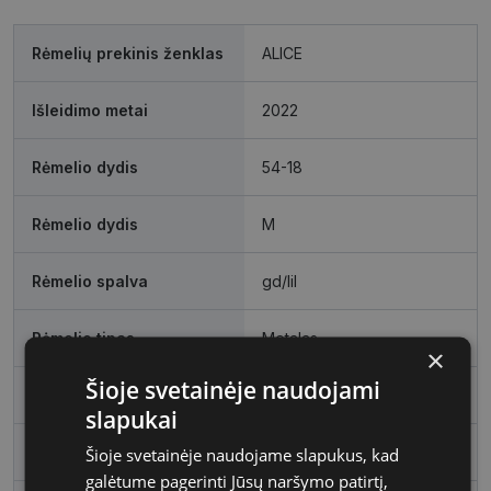
Rėmelių prekinis ženklas
ALICE
Išleidimo metai
2022
Rėmelio dydis
54-18
Rėmelio dydis
M
Rėmelio spalva
gd/lil
Rėmelio tipas
Metalas
×
Šioje svetainėje naudojami
Rėmelio forma
Stačiakampis
slapukai
Vartotojų grupė
Moterims
Šioje svetainėje naudojame slapukus, kad
galėtume pagerinti Jūsų naršymo patirtį,