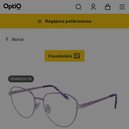
Regėjimo patikrinimas
Akiniai
Paveikslėlis
IŠPARDUOTA